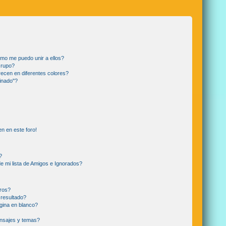
mo me puedo unir a ellos?
Grupo?
ecen en diferentes colores?
inado"?
n en este foro!
?
e mi lista de Amigos e Ignorados?
ros?
resultado?
gina en blanco?
nsajes y temas?