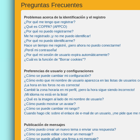
Preguntas Frecuentes
Problemas acerca de la identificación y el registro
¿Por qué me tengo que registrar?
¿Qué es COPPA? (APPCO)
¿Por qué no puedo registrarme?
Me he registrado ¡y no me puedo identificar!
¿Por qué no puedo identificarme?
Hace un tiempo me registré, ¡pero ahora no puedo conectarme!
¡Perdí mi contraseña!
¿Por qué mi sesión de usuario expira automáticamente?
¿Cuál es la función de "Borrar cookies"?
Preferencias de usuario y configuraciones
¿Cómo se puede cambiar mi configuración?
¿Cómo evito que mi nombre de usuario aparezca en las listas de usuarios 
¡La hora en los foros no es correcta!
Cambié la zona horaria en mi perfil, ¡pero la hora sigue siendo incorrecto!
¡Mi idioma no está en la lista!
¿Qué es la imagen al lado de mi nombre de usuario?
¿Cómo puedo mostrar un avatar?
¿Cómo se puede cambiar mi rango?
Cuando hago clic sobre el enlace de e-mail de un usuario, ¡me pide que me r
Publicación de mensajes
¿Cómo puedo crear un nuevo tema o enviar una respuesta?
¿Cómo se puede editar o borrar un mensaje?
¿Cómo se puede añadir una firma a mi mensaje?