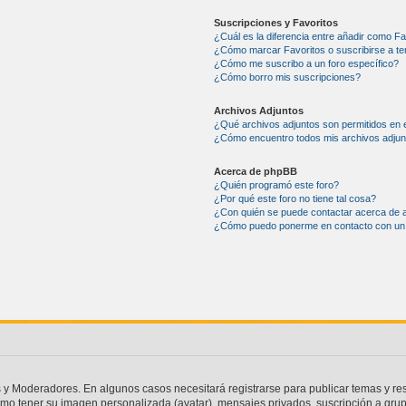
Suscripciones y Favoritos
¿Cuál es la diferencia entre añadir como F
¿Cómo marcar Favoritos o suscribirse a t
¿Cómo me suscribo a un foro específico?
¿Cómo borro mis suscripciones?
Archivos Adjuntos
¿Qué archivos adjuntos son permitidos en 
¿Cómo encuentro todos mis archivos adjun
Acerca de phpBB
¿Quién programó este foro?
¿Por qué este foro no tiene tal cosa?
¿Con quién se puede contactar acerca de a
¿Cómo puedo ponerme en contacto con un 
s y Moderadores. En algunos casos necesitará registrarse para publicar temas y re
como tener su imagen personalizada (avatar), mensajes privados, suscripción a gru