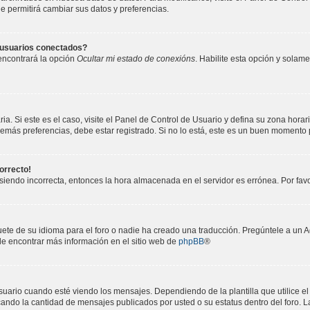
le permitirá cambiar sus datos y preferencias.
e usuarios conectados?
encontrará la opción
Ocultar mi estado de conexións
. Habilite esta opción y sola
a. Si este es el caso, visite el Panel de Control de Usuario y defina su zona horar
emás preferencias, debe estar registrado. Si no lo está, este es un buen momento 
correcto!
e siendo incorrecta, entonces la hora almacenada en el servidor es errónea. Por fa
ete de su idioma para el foro o nadie ha creado una traducción. Pregúntele a un A
ede encontrar más información en el sitio web de
phpBB
®
o cuando esté viendo los mensajes. Dependiendo de la plantilla que utilice el fo
dicando la cantidad de mensajes publicados por usted o su estatus dentro del for