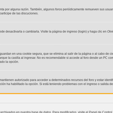
enta por alguna razón. También, algunos foros periódicamente remueven sus usuar
participe de las discuciones.
e desactivarla o cambiarla. Visite la página de ingreso (login) y haga clic en
Olv
 guardan en una cookie segura, que se elimina al salir de la página o al cabo de c
ue la casilla al ingresar. No es recomendable si accede al foro desde un PC compar
tado la opción.
 mantienen autorizado para acceder a determinados recursos del foro y estar ident
ación ha habilitado la opción. Si está teniendo problemas con el ingreso o salida d
n archivados en nuestra base de datos. Para modificarlos, visite el Panel de Contr