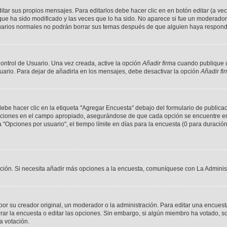
tar sus propios mensajes. Para editarlos debe hacer clic en en botón
editar
(a vec
ue ha sido modificado y las veces que lo ha sido. No aparece si fue un moderador 
usuarios normales no podrán borrar sus temas después de que alguien haya respon
ontrol de Usuario. Una vez creada, active la opción
Añadir firma
cuando publique u
uario. Para dejar de añadirla en los mensajes, debe desactivar la opción
Añadir fi
e hacer clic en la etiqueta "Agregar Encuesta" debajo del formulario de publicació
opciones en el campo apropiado, asegurándose de que cada opción se encuentre en 
Opciones por usuario", el tiempo límite en días para la encuesta (0 para duración in
ración. Si necesita añadir más opciones a la encuesta, comuníquese con La Adminis
r su creador original, un moderador o la administración. Para editar una encuesta
rrar la encuesta o editar las opciones. Sin embargo, si algún miembro ha votado, 
a votación.