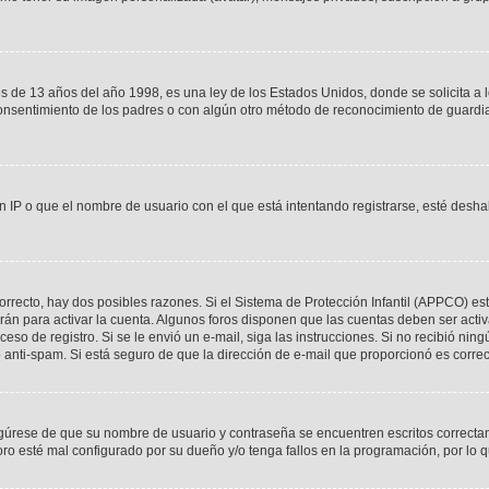
 13 años del año 1998, es una ley de los Estados Unidos, donde se solicita a los 
l consentimiento de los padres o con algún otro método de reconocimiento de guardia
n IP o que el nombre de usuario con el que está intentando registrarse, esté desha
orrecto, hay dos posibles razones. Si el Sistema de Protección Infantil (APPCO) est
rán para activar la cuenta. Algunos foros disponen que las cuentas deben ser acti
roceso de registro. Si se le envió un e-mail, siga las instrucciones. Si no recibió n
ro anti-spam. Si está seguro de que la dirección de e-mail que proporcionó es corre
egúrese de que su nombre de usuario y contraseña se encuentren escritos correcta
ro esté mal configurado por su dueño y/o tenga fallos en la programación, por lo q