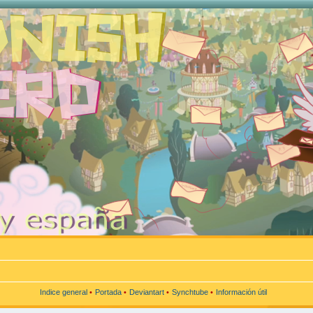
Indice general
•
Portada
•
Deviantart
•
Synchtube
•
Información útil