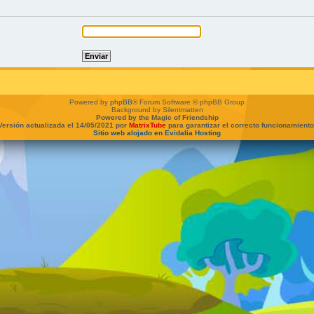
Powered by
phpBB
® Forum Software © phpBB Group
Background by Silentmatten
Powered by the Magic of Friendship
Versión actualizada el 14/05/2021 por
MatrixTube
para garantizar el correcto funcionamiento
Sitio web alojado en Evidalia Hosting