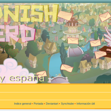
Indice general
•
Portada
•
Deviantart
•
Synchtube
•
Información útil