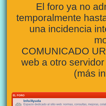
El foro ya no a
temporalmente hasta
una incidencia int
mo
COMUNICADO URGE
web a otro servidor
(más in
EL FORO
Info/Ayuda
Espacio dedicado al sitio web: normas, consultas, mejoras, cola