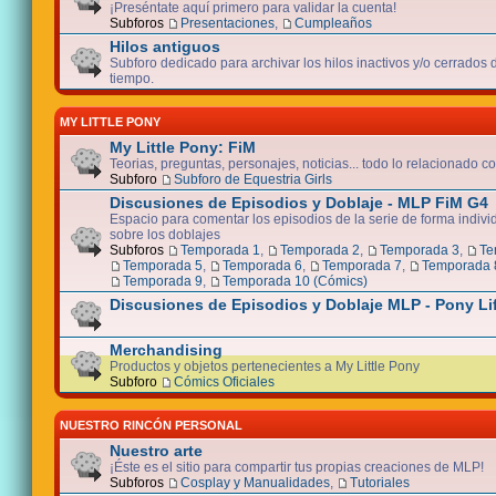
¡Preséntate aquí primero para validar la cuenta!
Subforos
Presentaciones
,
Cumpleaños
Hilos antiguos
Subforo dedicado para archivar los hilos inactivos y/o cerrados
tiempo.
MY LITTLE PONY
My Little Pony: FiM
Teorias, preguntas, personajes, noticias... todo lo relacionado co
Subforo
Subforo de Equestria Girls
Discusiones de Episodios y Doblaje - MLP FiM G4
Espacio para comentar los episodios de la serie de forma indivi
sobre los doblajes
Subforos
Temporada 1
,
Temporada 2
,
Temporada 3
,
Te
Temporada 5
,
Temporada 6
,
Temporada 7
,
Temporada 
Temporada 9
,
Temporada 10 (Cómics)
Discusiones de Episodios y Doblaje MLP - Pony Li
Merchandising
Productos y objetos pertenecientes a My Little Pony
Subforo
Cómics Oficiales
NUESTRO RINCÓN PERSONAL
Nuestro arte
¡Éste es el sitio para compartir tus propias creaciones de MLP!
Subforos
Cosplay y Manualidades
,
Tutoriales