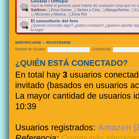
General / Offtopic
Aquí se halla el general, para hablar de cualquier cosa que no 
Subforos
Zona Gamer
,
Series y Cine
,
Manga/Anime
,
Cu
Aficiones y Música
,
Zona Rol
El consultorio del foro
¿Quieres consultar algo? ¿pides consejos? ¿quieres aportar algo
tu lugar
IDENTIFICARSE
•
REGISTRARSE
Nombre de Usuario:
Contraseña:
¿QUIÉN ESTÁ CONECTADO?
En total hay
3
usuarios conectados
invitado (basados en usuarios ac
La mayor cantidad de usuarios i
10:39
Usuarios registrados:
Amazon [
Referencia:
Community Manager