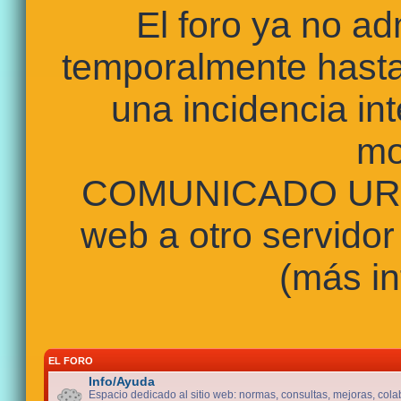
El foro ya no a
temporalmente hasta
una incidencia int
mo
COMUNICADO URGE
web a otro servidor
(más in
EL FORO
Info/Ayuda
Espacio dedicado al sitio web: normas, consultas, mejoras, cola