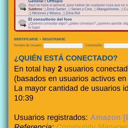
General / Offtopic
Aquí se halla el general, para hablar de cualquier cosa que no 
Subforos
Zona Gamer
,
Series y Cine
,
Manga/Anime
,
Cu
Aficiones y Música
,
Zona Rol
El consultorio del foro
¿Quieres consultar algo? ¿pides consejos? ¿quieres aportar algo
tu lugar
IDENTIFICARSE
•
REGISTRARSE
Nombre de Usuario:
Contraseña:
¿QUIÉN ESTÁ CONECTADO?
En total hay
2
usuarios conectados
(basados en usuarios activos en 
La mayor cantidad de usuarios i
10:39
Usuarios registrados:
Amazon [
Referencia:
Community Manager