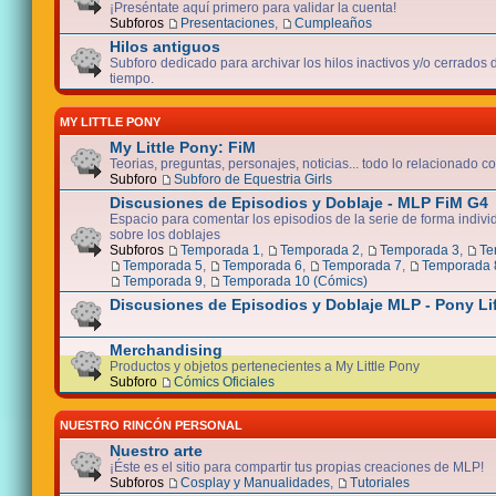
¡Preséntate aquí primero para validar la cuenta!
Subforos
Presentaciones
,
Cumpleaños
Hilos antiguos
Subforo dedicado para archivar los hilos inactivos y/o cerrados
tiempo.
MY LITTLE PONY
My Little Pony: FiM
Teorias, preguntas, personajes, noticias... todo lo relacionado co
Subforo
Subforo de Equestria Girls
Discusiones de Episodios y Doblaje - MLP FiM G4
Espacio para comentar los episodios de la serie de forma indivi
sobre los doblajes
Subforos
Temporada 1
,
Temporada 2
,
Temporada 3
,
Te
Temporada 5
,
Temporada 6
,
Temporada 7
,
Temporada 
Temporada 9
,
Temporada 10 (Cómics)
Discusiones de Episodios y Doblaje MLP - Pony Li
Merchandising
Productos y objetos pertenecientes a My Little Pony
Subforo
Cómics Oficiales
NUESTRO RINCÓN PERSONAL
Nuestro arte
¡Éste es el sitio para compartir tus propias creaciones de MLP!
Subforos
Cosplay y Manualidades
,
Tutoriales