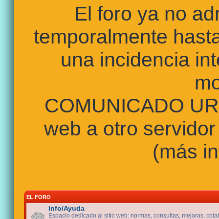
El foro ya no a
temporalmente hasta
una incidencia int
mo
COMUNICADO URGE
web a otro servidor
(más in
EL FORO
Info/Ayuda
Espacio dedicado al sitio web: normas, consultas, mejoras, cola