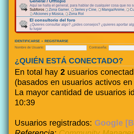
General / Offtopic
Aquí se halla el general, para hablar de cualquier cosa que no 
Subforos
Zona Gamer
,
Series y Cine
,
Manga/Anime
,
Cu
Aficiones y Música
,
Zona Rol
El consultorio del foro
¿Quieres consultar algo? ¿pides consejos? ¿quieres aportar algo
tu lugar
IDENTIFICARSE
•
REGISTRARSE
Nombre de Usuario:
Contraseña:
¿QUIÉN ESTÁ CONECTADO?
En total hay
2
usuarios conectados
(basados en usuarios activos en 
La mayor cantidad de usuarios i
10:39
Usuarios registrados:
Google [B
Referencia:
Community Manager