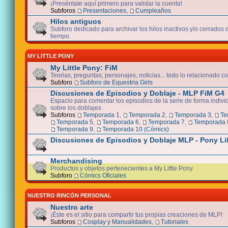
¡Preséntate aquí primero para validar la cuenta!
Subforos
Presentaciones
,
Cumpleaños
Hilos antiguos
Subforo dedicado para archivar los hilos inactivos y/o cerrados
tiempo.
MY LITTLE PONY
My Little Pony: FiM
Teorias, preguntas, personajes, noticias... todo lo relacionado co
Subforo
Subforo de Equestria Girls
Discusiones de Episodios y Doblaje - MLP FiM G4
Espacio para comentar los episodios de la serie de forma indivi
sobre los doblajes
Subforos
Temporada 1
,
Temporada 2
,
Temporada 3
,
Te
Temporada 5
,
Temporada 6
,
Temporada 7
,
Temporada 
Temporada 9
,
Temporada 10 (Cómics)
Discusiones de Episodios y Doblaje MLP - Pony Li
Merchandising
Productos y objetos pertenecientes a My Little Pony
Subforo
Cómics Oficiales
NUESTRO RINCÓN PERSONAL
Nuestro arte
¡Éste es el sitio para compartir tus propias creaciones de MLP!
Subforos
Cosplay y Manualidades
,
Tutoriales