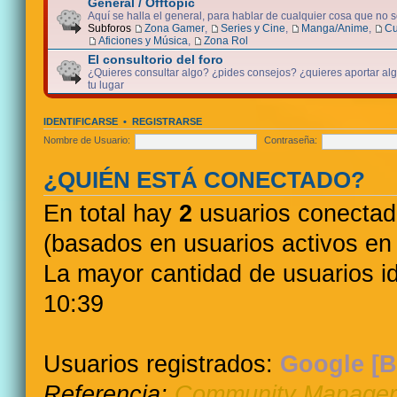
General / Offtopic
Aquí se halla el general, para hablar de cualquier cosa que no 
Subforos
Zona Gamer
,
Series y Cine
,
Manga/Anime
,
Cu
Aficiones y Música
,
Zona Rol
El consultorio del foro
¿Quieres consultar algo? ¿pides consejos? ¿quieres aportar algo
tu lugar
IDENTIFICARSE
•
REGISTRARSE
Nombre de Usuario:
Contraseña:
¿QUIÉN ESTÁ CONECTADO?
En total hay
2
usuarios conectados
(basados en usuarios activos en 
La mayor cantidad de usuarios i
10:39
Usuarios registrados:
Google [B
Referencia:
Community Manager