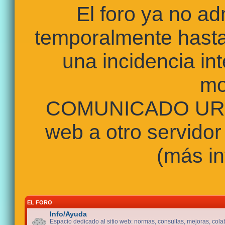
El foro ya no a
temporalmente hasta
una incidencia int
mo
COMUNICADO URGE
web a otro servidor
(más in
EL FORO
Info/Ayuda
Espacio dedicado al sitio web: normas, consultas, mejoras, cola