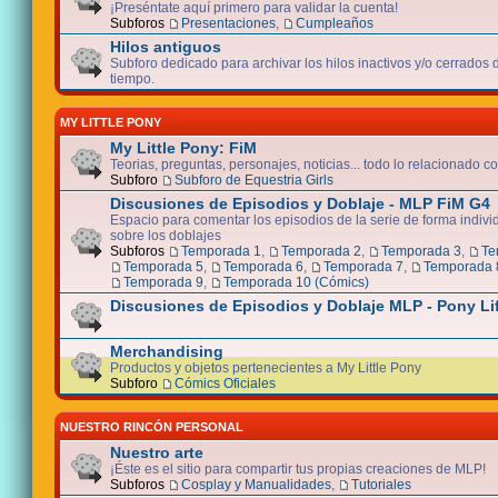
¡Preséntate aquí primero para validar la cuenta!
Subforos
Presentaciones
,
Cumpleaños
Hilos antiguos
Subforo dedicado para archivar los hilos inactivos y/o cerrados
tiempo.
MY LITTLE PONY
My Little Pony: FiM
Teorias, preguntas, personajes, noticias... todo lo relacionado co
Subforo
Subforo de Equestria Girls
Discusiones de Episodios y Doblaje - MLP FiM G4
Espacio para comentar los episodios de la serie de forma indivi
sobre los doblajes
Subforos
Temporada 1
,
Temporada 2
,
Temporada 3
,
Te
Temporada 5
,
Temporada 6
,
Temporada 7
,
Temporada 
Temporada 9
,
Temporada 10 (Cómics)
Discusiones de Episodios y Doblaje MLP - Pony Li
Merchandising
Productos y objetos pertenecientes a My Little Pony
Subforo
Cómics Oficiales
NUESTRO RINCÓN PERSONAL
Nuestro arte
¡Éste es el sitio para compartir tus propias creaciones de MLP!
Subforos
Cosplay y Manualidades
,
Tutoriales