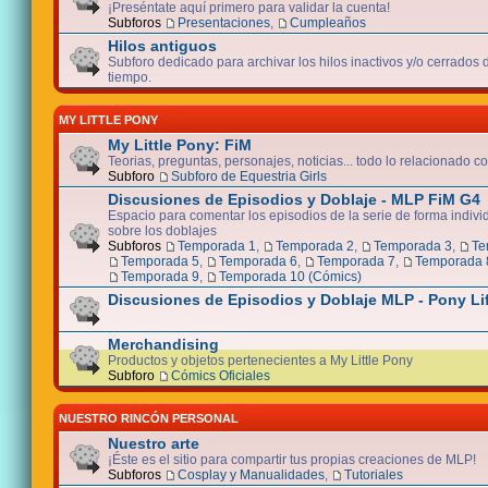
¡Preséntate aquí primero para validar la cuenta!
Subforos
Presentaciones
,
Cumpleaños
Hilos antiguos
Subforo dedicado para archivar los hilos inactivos y/o cerrados
tiempo.
MY LITTLE PONY
My Little Pony: FiM
Teorias, preguntas, personajes, noticias... todo lo relacionado co
Subforo
Subforo de Equestria Girls
Discusiones de Episodios y Doblaje - MLP FiM G4
Espacio para comentar los episodios de la serie de forma indivi
sobre los doblajes
Subforos
Temporada 1
,
Temporada 2
,
Temporada 3
,
Te
Temporada 5
,
Temporada 6
,
Temporada 7
,
Temporada 
Temporada 9
,
Temporada 10 (Cómics)
Discusiones de Episodios y Doblaje MLP - Pony Li
Merchandising
Productos y objetos pertenecientes a My Little Pony
Subforo
Cómics Oficiales
NUESTRO RINCÓN PERSONAL
Nuestro arte
¡Éste es el sitio para compartir tus propias creaciones de MLP!
Subforos
Cosplay y Manualidades
,
Tutoriales