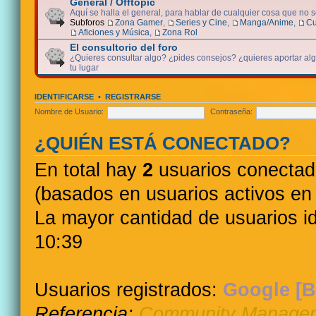
General / Offtopic
Aquí se halla el general, para hablar de cualquier cosa que no 
Subforos
Zona Gamer
,
Series y Cine
,
Manga/Anime
,
Cu
Aficiones y Música
,
Zona Rol
El consultorio del foro
¿Quieres consultar algo? ¿pides consejos? ¿quieres aportar algo
tu lugar
IDENTIFICARSE
•
REGISTRARSE
Nombre de Usuario:
Contraseña:
¿QUIÉN ESTÁ CONECTADO?
En total hay
2
usuarios conectados
(basados en usuarios activos en 
La mayor cantidad de usuarios i
10:39
Usuarios registrados:
Google [B
Referencia:
Community Manager