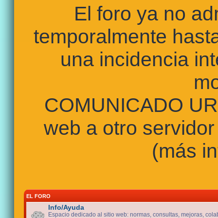
El foro ya no a
temporalmente hasta
una incidencia int
mo
COMUNICADO URGE
web a otro servidor
(más in
EL FORO
Info/Ayuda
Espacio dedicado al sitio web: normas, consultas, mejoras, cola