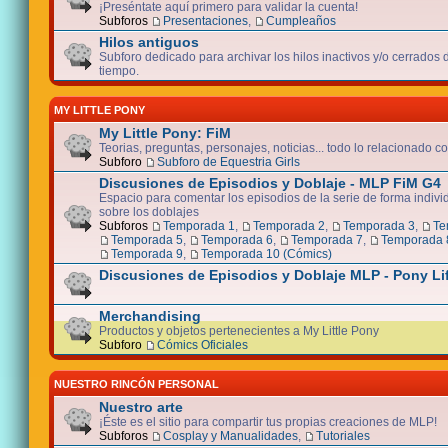
¡Preséntate aquí primero para validar la cuenta!
Subforos
Presentaciones
,
Cumpleaños
Hilos antiguos
Subforo dedicado para archivar los hilos inactivos y/o cerrados
tiempo.
MY LITTLE PONY
My Little Pony: FiM
Teorias, preguntas, personajes, noticias... todo lo relacionado co
Subforo
Subforo de Equestria Girls
Discusiones de Episodios y Doblaje - MLP FiM G4
Espacio para comentar los episodios de la serie de forma indivi
sobre los doblajes
Subforos
Temporada 1
,
Temporada 2
,
Temporada 3
,
Te
Temporada 5
,
Temporada 6
,
Temporada 7
,
Temporada 
Temporada 9
,
Temporada 10 (Cómics)
Discusiones de Episodios y Doblaje MLP - Pony Li
Merchandising
Productos y objetos pertenecientes a My Little Pony
Subforo
Cómics Oficiales
NUESTRO RINCÓN PERSONAL
Nuestro arte
¡Éste es el sitio para compartir tus propias creaciones de MLP!
Subforos
Cosplay y Manualidades
,
Tutoriales