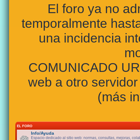
El foro ya no a
temporalmente hasta
una incidencia int
mo
COMUNICADO URGE
web a otro servidor
(más in
EL FORO
Info/Ayuda
Espacio dedicado al sitio web: normas, consultas, mejoras, cola