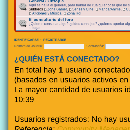
General / Offtopic
Aquí se halla el general, para hablar de cualquier cosa que no 
Subforos
Zona Gamer
,
Series y Cine
,
Manga/Anime
,
Cu
Aficiones y Música
,
Zona Rol
El consultorio del foro
¿Quieres consultar algo? ¿pides consejos? ¿quieres aportar algo
tu lugar
IDENTIFICARSE
•
REGISTRARSE
Nombre de Usuario:
Contraseña:
¿QUIÉN ESTÁ CONECTADO?
En total hay
1
usuario conectado :
(basados en usuarios activos en 
La mayor cantidad de usuarios i
10:39
Usuarios registrados: No hay usu
Referencia:
Community Manager