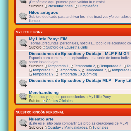
¡Preséntate aquí primero para validar la cuenta!
Subforos
Presentaciones
,
Cumpleaños
Hilos antiguos
Subforo dedicado para archivar los hilos inactivos y/o cerrados
tiempo.
MY LITTLE PONY
My Little Pony: FiM
Teorias, preguntas, personajes, noticias... todo lo relacionado co
Subforo
Subforo de Equestria Girls
Discusiones de Episodios y Doblaje - MLP FiM G4
Espacio para comentar los episodios de la serie de forma indivi
sobre los doblajes
Subforos
Temporada 1
,
Temporada 2
,
Temporada 3
,
Te
Temporada 5
,
Temporada 6
,
Temporada 7
,
Temporada 
Temporada 9
,
Temporada 10 (Cómics)
Discusiones de Episodios y Doblaje MLP - Pony Li
Merchandising
Productos y objetos pertenecientes a My Little Pony
Subforo
Cómics Oficiales
NUESTRO RINCÓN PERSONAL
Nuestro arte
¡Éste es el sitio para compartir tus propias creaciones de MLP!
Subforos
Cosplay y Manualidades
,
Tutoriales