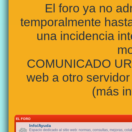
El foro ya no a
temporalmente hasta
una incidencia int
mo
COMUNICADO URGE
web a otro servidor
(más in
EL FORO
Info/Ayuda
Espacio dedicado al sitio web: normas, consultas, mejoras, cola