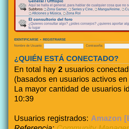
General / Offtopic
Aquí se halla el general, para hablar de cualquier cosa que no 
Subforos
Zona Gamer
,
Series y Cine
,
Manga/Anime
,
Cu
Aficiones y Música
,
Zona Rol
El consultorio del foro
¿Quieres consultar algo? ¿pides consejos? ¿quieres aportar algo
tu lugar
IDENTIFICARSE
•
REGISTRARSE
Nombre de Usuario:
Contraseña:
¿QUIÉN ESTÁ CONECTADO?
En total hay
2
usuarios conectados
(basados en usuarios activos en 
La mayor cantidad de usuarios i
10:39
Usuarios registrados:
Amazon [
Referencia:
Community Manager