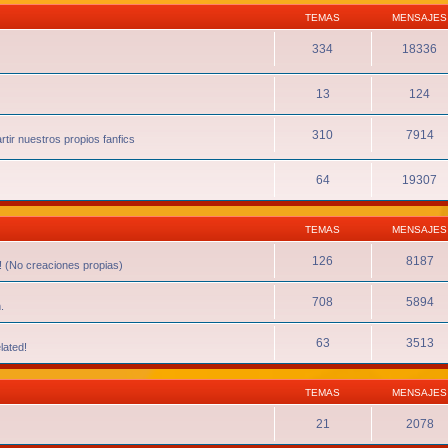
TEMAS
MENSAJES
334
18336
13
124
310
7914
tir nuestros propios fanfics
64
19307
TEMAS
MENSAJES
126
8187
! (No creaciones propias)
708
5894
.
63
3513
lated!
TEMAS
MENSAJES
21
2078