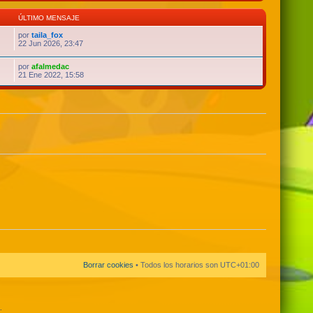
ÚLTIMO MENSAJE
por
taila_fox
22 Jun 2026, 23:47
por
afalmedac
21 Ene 2022, 15:58
Borrar cookies
• Todos los horarios son
UTC+01:00
.