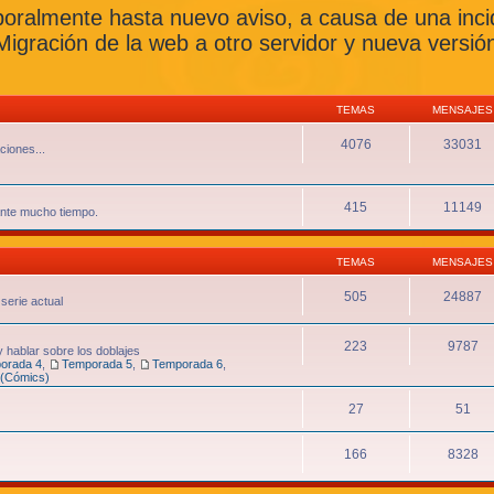
oralmente hasta nuevo aviso, a causa de una incide
ión de la web a otro servidor y nueva versión 
TEMAS
MENSAJES
4076
33031
ciones...
415
11149
rante mucho tiempo.
TEMAS
MENSAJES
505
24887
 serie actual
223
9787
y hablar sobre los doblajes
orada 4
,
Temporada 5
,
Temporada 6
,
 (Cómics)
27
51
166
8328