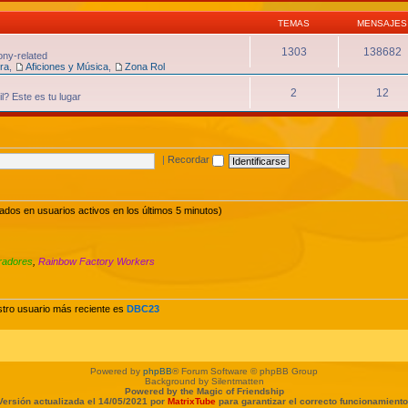
TEMAS
MENSAJES
1303
138682
ony-related
ura
,
Aficiones y Música
,
Zona Rol
2
12
l? Este es tu lugar
|
Recordar
sados en usuarios activos en los últimos 5 minutos)
radores
,
Rainbow Factory Workers
stro usuario más reciente es
DBC23
Powered by
phpBB
® Forum Software © phpBB Group
Background by Silentmatten
Powered by the Magic of Friendship
Versión actualizada el 14/05/2021 por
MatrixTube
para garantizar el correcto funcionamiento