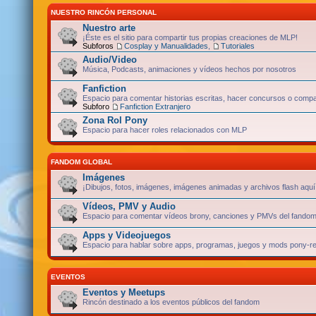
NUESTRO RINCÓN PERSONAL
Nuestro arte
¡Éste es el sitio para compartir tus propias creaciones de MLP!
Subforos
Cosplay y Manualidades
,
Tutoriales
Audio/Video
Música, Podcasts, animaciones y vídeos hechos por nosotros
Fanfiction
Espacio para comentar historias escritas, hacer concursos o compar
Subforo
Fanfiction Extranjero
Zona Rol Pony
Espacio para hacer roles relacionados con MLP
FANDOM GLOBAL
Imágenes
¡Dibujos, fotos, imágenes, imágenes animadas y archivos flash aquí
Vídeos, PMV y Audio
Espacio para comentar vídeos brony, canciones y PMVs del fandom
Apps y Videojuegos
Espacio para hablar sobre apps, programas, juegos y mods pony-re
EVENTOS
Eventos y Meetups
Rincón destinado a los eventos públicos del fandom