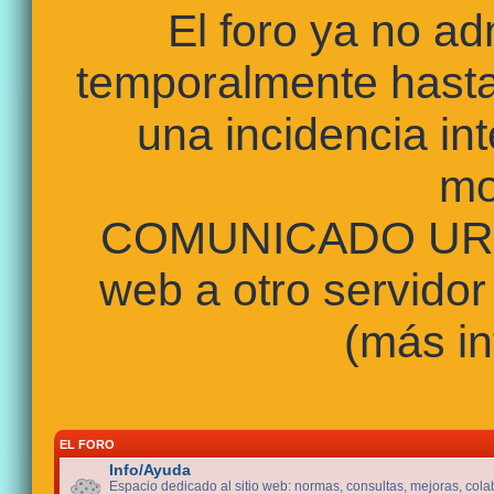
El foro ya no a
temporalmente hasta
una incidencia int
mo
COMUNICADO URGE
web a otro servidor
(más in
EL FORO
Info/Ayuda
Espacio dedicado al sitio web: normas, consultas, mejoras, cola