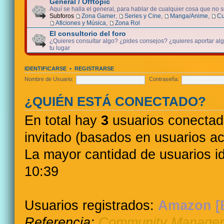
General / Offtopic
Aquí se halla el general, para hablar de cualquier cosa que no 
Subforos
Zona Gamer
,
Series y Cine
,
Manga/Anime
,
Cu
Aficiones y Música
,
Zona Rol
El consultorio del foro
¿Quieres consultar algo? ¿pides consejos? ¿quieres aportar algo
tu lugar
IDENTIFICARSE
•
REGISTRARSE
Nombre de Usuario:
Contraseña:
¿QUIÉN ESTÁ CONECTADO?
En total hay
3
usuarios conectados
invitado (basados en usuarios ac
La mayor cantidad de usuarios i
10:39
Usuarios registrados:
Amazon [
Referencia:
Community Manager