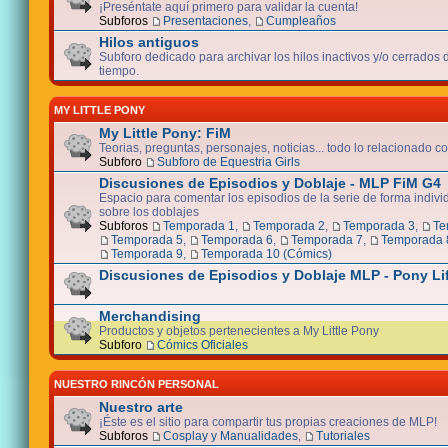
¡Preséntate aquí primero para validar la cuenta!
Subforos
Presentaciones
,
Cumpleaños
Hilos antiguos
Subforo dedicado para archivar los hilos inactivos y/o cerrados
tiempo.
MY LITTLE PONY
My Little Pony: FiM
Teorias, preguntas, personajes, noticias... todo lo relacionado co
Subforo
Subforo de Equestria Girls
Discusiones de Episodios y Doblaje - MLP FiM G4
Espacio para comentar los episodios de la serie de forma indivi
sobre los doblajes
Subforos
Temporada 1
,
Temporada 2
,
Temporada 3
,
Te
Temporada 5
,
Temporada 6
,
Temporada 7
,
Temporada 
Temporada 9
,
Temporada 10 (Cómics)
Discusiones de Episodios y Doblaje MLP - Pony Li
Merchandising
Productos y objetos pertenecientes a My Little Pony
Subforo
Cómics Oficiales
NUESTRO RINCÓN PERSONAL
Nuestro arte
¡Éste es el sitio para compartir tus propias creaciones de MLP!
Subforos
Cosplay y Manualidades
,
Tutoriales