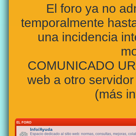
El foro ya no a
temporalmente hasta
una incidencia int
mo
COMUNICADO URGE
web a otro servidor
(más in
EL FORO
Info/Ayuda
Espacio dedicado al sitio web: normas, consultas, mejoras, cola