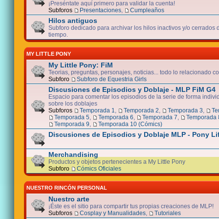
¡Preséntate aquí primero para validar la cuenta!
Subforos
Presentaciones
,
Cumpleaños
Hilos antiguos
Subforo dedicado para archivar los hilos inactivos y/o cerrados
tiempo.
MY LITTLE PONY
My Little Pony: FiM
Teorias, preguntas, personajes, noticias... todo lo relacionado co
Subforo
Subforo de Equestria Girls
Discusiones de Episodios y Doblaje - MLP FiM G4
Espacio para comentar los episodios de la serie de forma indivi
sobre los doblajes
Subforos
Temporada 1
,
Temporada 2
,
Temporada 3
,
Te
Temporada 5
,
Temporada 6
,
Temporada 7
,
Temporada 
Temporada 9
,
Temporada 10 (Cómics)
Discusiones de Episodios y Doblaje MLP - Pony Li
Merchandising
Productos y objetos pertenecientes a My Little Pony
Subforo
Cómics Oficiales
NUESTRO RINCÓN PERSONAL
Nuestro arte
¡Éste es el sitio para compartir tus propias creaciones de MLP!
Subforos
Cosplay y Manualidades
,
Tutoriales