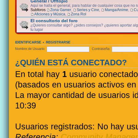
General / Offtopic
Aquí se halla el general, para hablar de cualquier cosa que no 
Subforos
Zona Gamer
,
Series y Cine
,
Manga/Anime
,
Cu
Aficiones y Música
,
Zona Rol
El consultorio del foro
¿Quieres consultar algo? ¿pides consejos? ¿quieres aportar algo
tu lugar
IDENTIFICARSE
•
REGISTRARSE
Nombre de Usuario:
Contraseña:
¿QUIÉN ESTÁ CONECTADO?
En total hay
1
usuario conectado :
(basados en usuarios activos en 
La mayor cantidad de usuarios i
10:39
Usuarios registrados: No hay usu
Referencia:
Community Manager