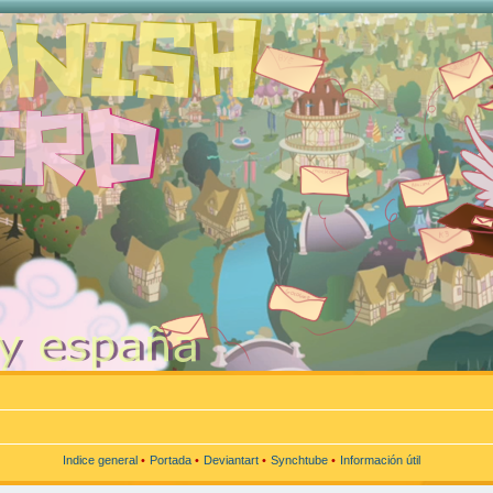
Indice general
•
Portada
•
Deviantart
•
Synchtube
•
Información útil