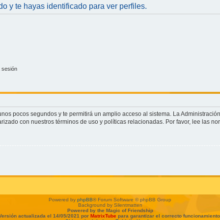
do y te hayas identificado para ver perfiles.
 sesión
o unos pocos segundos y te permitirá un amplio acceso al sistema. La Administració
arizado con nuestros términos de uso y políticas relacionadas. Por favor, lee las no
Powered by
phpBB
® Forum Software © phpBB Group
Background by Silentmatten
Powered by the Magic of Friendship
Versión actualizada el 14/05/2021 por
MatrixTube
para garantizar el correcto funcionamiento