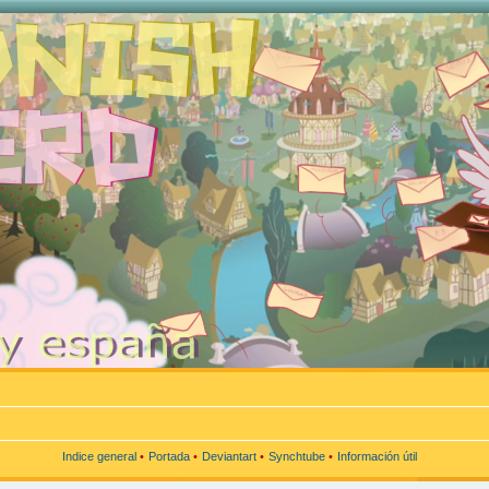
Indice general
•
Portada
•
Deviantart
•
Synchtube
•
Información útil