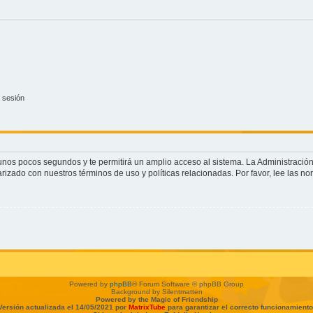
 sesión
o unos pocos segundos y te permitirá un amplio acceso al sistema. La Administració
arizado con nuestros términos de uso y políticas relacionadas. Por favor, lee las no
Powered by
phpBB
® Forum Software © phpBB Group
Background by Silentmatten
Powered by the Magic of Friendship
Versión actualizada el 14/05/2021 por
MatrixTube
para garantizar el correcto funcionamiento