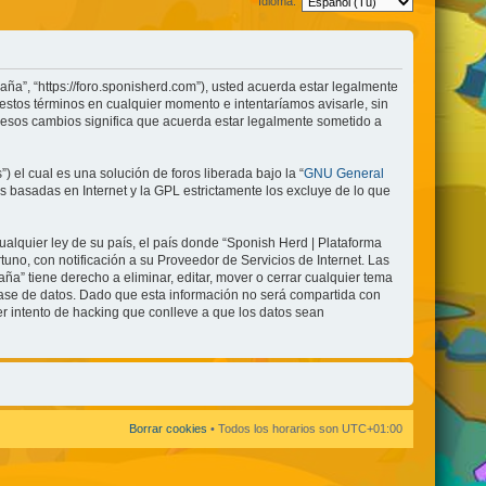
Idioma:
aña”, “https://foro.sponisherd.com”), usted acuerda estar legalmente
estos términos en cualquier momento e intentaríamos avisarle, sin
 esos cambios significa que acuerda estar legalmente sometido a
el cual es una solución de foros liberada bajo la “
GNU General
es basadas en Internet y la GPL estrictamente los excluye de lo que
ualquier ley de su país, el país donde “Sponish Herd | Plataforma
no, con notificación a su Proveedor de Servicios de Internet. Las
a” tiene derecho a eliminar, editar, mover o cerrar cualquier tema
se de datos. Dado que esta información no será compartida con
r intento de hacking que conlleve a que los datos sean
Borrar cookies
• Todos los horarios son
UTC+01:00