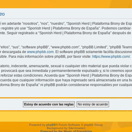
tro
 en adelante “nosotros”, “nos”, “nuestro”, “Sponish Herd | Plataforma Brony de Esp
se registre y/o use “Sponish Herd | Plataforma Brony de España”. Podemos cambiar 
nte. Seguir registrado a “Sponish Herd | Plataforma Brony de España” después de
ellos”, “sus”, “software phpBB”, “www.phpbb.com”, “phpBB Limited”, “phpBB Teams”) 
ser descargada de
www.phpbb.com
. El software phpBB solamente facilita discusion
le. Para más información sobre phpBB, por favor visite:
https://www.phpbb.com/
.
torio, indecente, amenazante, sexual o cualquier otro material que pueda violar c
 provocará que sea inmediata y permanentemente expulsado y, si lo creemos oportu
reforzar estas condiciones. Acuerda que “Sponish Herd | Plataforma Brony de Españ
cuerda que cualquier información que haya ingresado será almacenada en una ba
ataforma Brony de España” ni phpBB podrán considerarse responsables por cualquie
Powered by
phpBB
® Forum Software © phpBB Group
Background by Silentmatten
Powered by the Magic of Friendship