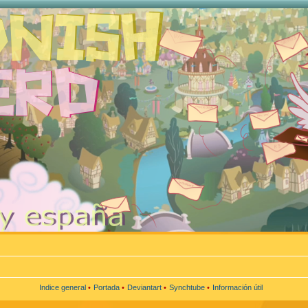
Indice general
•
Portada
•
Deviantart
•
Synchtube
•
Información útil