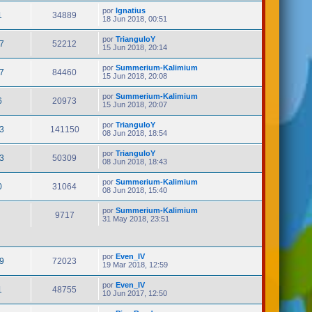
por
Ignatius
1
34889
18 Jun 2018, 00:51
por
TrianguloY
7
52212
15 Jun 2018, 20:14
por
Summerium-Kalimium
7
84460
15 Jun 2018, 20:08
por
Summerium-Kalimium
6
20973
15 Jun 2018, 20:07
por
TrianguloY
3
141150
08 Jun 2018, 18:54
por
TrianguloY
3
50309
08 Jun 2018, 18:43
por
Summerium-Kalimium
0
31064
08 Jun 2018, 15:40
por
Summerium-Kalimium
9717
31 May 2018, 23:51
por
Even_IV
9
72023
19 Mar 2018, 12:59
por
Even_IV
1
48755
10 Jun 2017, 12:50