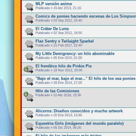
MLP versión anime
Publicado » 15 Abr 2013, 21:16
Comics de ponies haciendo escenas de Los Simpso
Publicado » 03 Sep 2012, 23:40
El Cráter De Luna
Publicado » 02 Sep 2012, 18:55
Flas Sentry x Twilaight Sparkel
Publicado » 21 Feb 2017, 22:49
My Little Demigrancy: un hilo abominable
Publicado » 05 Ene 2015, 01:28
El frenético hilo de Pinkie Pie
Publicado » 18 Nov 2012, 20:00
"Bajo el mar, bajo el mar..." El hilo de los sea ponies
Publicado » 28 Ene 2014, 17:20
Hilo de las Comisiones
Publicado » 22 Abr 2018, 15:36
Alicorns: Diseños conocidos y mucho artwork
Publicado » 20 Ene 2013, 13:46
Equestria Girls (imágenes del mundo paralelo)
Publicado » 05 Dic 2014, 06:26
El hilo de las imágenes más tristes.