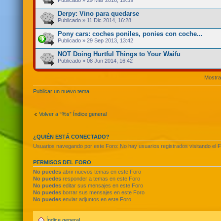
Publicado » 29 Mar 2016, 19:39
Derpy: Vino para quedarse
Publicado » 11 Dic 2014, 16:28
Pony cars: coches poniles, ponies con coche...
Publicado » 29 Sep 2013, 13:42
NOT Doing Hurtful Things to Your Waifu
Publicado » 08 Jun 2014, 16:42
Mostra
Publicar un nuevo tema
Volver a “%s” Índice general
¿QUIÉN ESTÁ CONECTADO?
Usuarios navegando por este Foro: No hay usuarios registrados visitando el F
PERMISOS DEL FORO
No puedes
abrir nuevos temas en este Foro
No puedes
responder a temas en este Foro
No puedes
editar sus mensajes en este Foro
No puedes
borrar sus mensajes en este Foro
No puedes
enviar adjuntos en este Foro
Índice general