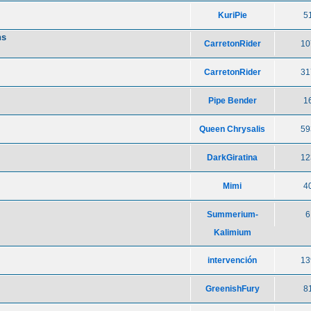
KuriPie
5
ns
CarretonRider
10
CarretonRider
31
Pipe Bender
1
Queen Chrysalis
59
DarkGiratina
12
Mimi
4
Summerium-
6
Kalimium
intervención
13
GreenishFury
8