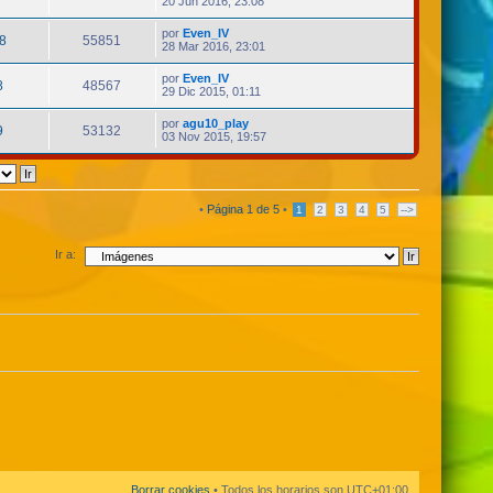
20 Jun 2016, 23:08
por
Even_IV
8
55851
28 Mar 2016, 23:01
por
Even_IV
8
48567
29 Dic 2015, 01:11
por
agu10_play
9
53132
03 Nov 2015, 19:57
•
Página
1
de
5
•
1
2
3
4
5
-->
Ir a:
Borrar cookies
• Todos los horarios son
UTC+01:00