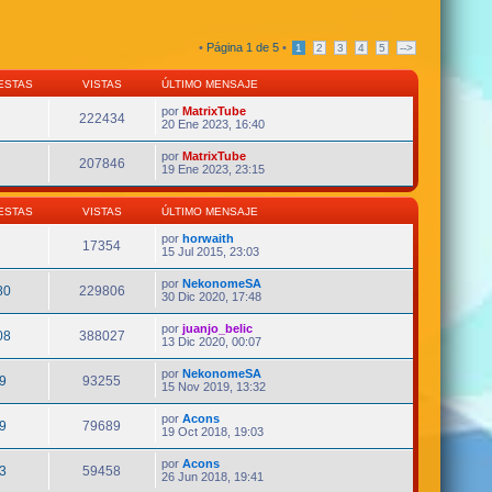
•
Página
1
de
5
•
1
2
3
4
5
-->
ESTAS
VISTAS
ÚLTIMO MENSAJE
por
MatrixTube
222434
20 Ene 2023, 16:40
por
MatrixTube
207846
19 Ene 2023, 23:15
ESTAS
VISTAS
ÚLTIMO MENSAJE
por
horwaith
17354
15 Jul 2015, 23:03
por
NekonomeSA
80
229806
30 Dic 2020, 17:48
por
juanjo_belic
08
388027
13 Dic 2020, 00:07
por
NekonomeSA
9
93255
15 Nov 2019, 13:32
por
Acons
9
79689
19 Oct 2018, 19:03
por
Acons
3
59458
26 Jun 2018, 19:41