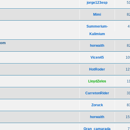
jorge123esp
5
Mimi
8
Summerium-
4
Kalimium
loom
horwaith
8
Vicen45
10
HotRoder
12
LloydZelos
1
CarretonRider
3
Zoruck
8
horwaith
15
Gran_camarada
7