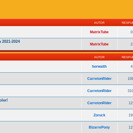
AUTOR
RESPU
MatrixTube
0
 2021-2024
MatrixTube
2
AUTOR
RESPU
horwaith
4
CarretonRider
10
CarretonRider
31
oler!
CarretonRider
12
Zoruck
19
BizarrePony
12