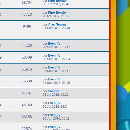
por
Pipe Bender
1
38704
06 Jun 2017, 22:47
por
Pipe Bender
2
47713
20 Abr 2017, 21:56
por
Alas Negras
8486
21 Sep 2016, 23:48
por
Even_IV
2
44128
20 Sep 2016, 15:17
por
Even_IV
9
50769
08 Sep 2016, 22:54
por
Even_IV
1
51916
07 Sep 2016, 22:17
por
Even_IV
1
16538
06 Sep 2016, 22:25
por
Sasir96
1
27787
26 Jul 2016, 22:21
por
Even_IV
3
45140
20 Jul 2016, 15:34
por
Even_IV
1
68755
20 Jun 2016, 23:11
por
Even_IV
12574