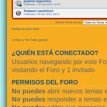
pijamas kigurumis
Publicado » 23 Feb 2013, 14:23
Avatares navideños!
Publicado » 09 Dic 2012, 20:27
Mostrar temas previos:
Publicar un nuevo tema
Volver a “%s” Índice general
¿QUIÉN ESTÁ CONECTADO?
Usuarios navegando por este For
visitando el Foro y 1 invitado
PERMISOS DEL FORO
No puedes
abrir nuevos temas 
No puedes
responder a temas e