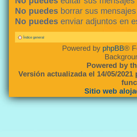
No puedes
editar sus mensajes
No puedes
borrar sus mensajes
No puedes
enviar adjuntos en e
Índice general
Powered by
phpBB
® F
Backgroun
Powered by th
Versión actualizada el 14/05/2021
func
Sitio web aloj