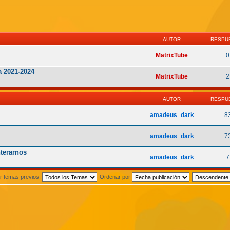
AUTOR
RESPU
MatrixTube
0
 2021-2024
MatrixTube
2
AUTOR
RESPU
amadeus_dark
8
amadeus_dark
7
nterarnos
amadeus_dark
7
r temas previos:
Ordenar por