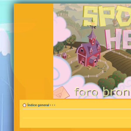
Índice general
‹
‹
‹