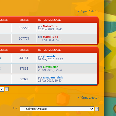
•
Página
1
de
1
•
ESTAS
VISTAS
ÚLTIMO MENSAJE
por
MatrixTube
222229
20 Ene 2023, 16:40
por
MatrixTube
207777
19 Ene 2023, 23:15
ESTAS
VISTAS
ÚLTIMO MENSAJE
por
jherazob
3
44161
02 May 2016, 15:12
por
LloydZelos
3
37831
20 Abr 2016, 22:53
por
amadeus_dark
9260
23 Abr 2014, 19:53
•
Página
1
de
1
•
Ir a: