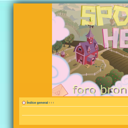
Índice general
‹
‹
‹