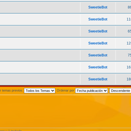
SweetieBot
8
SweetieBot
11
SweetieBot
6
SweetieBot
12
SweetieBot
7
SweetieBot
16
SweetieBot
18
r temas previos:
Ordenar por