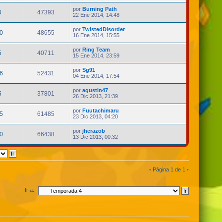
por
Burning Path
6
47393
22 Ene 2014, 14:48
por
TwistedDisorder
0
48655
16 Ene 2014, 15:55
por
Ring Team
5
40711
15 Ene 2014, 23:59
por
Sg91
6
52431
04 Ene 2014, 17:54
por
agustin47
5
37801
26 Dic 2013, 21:39
por
Fuutachimaru
5
61485
23 Dic 2013, 04:20
por
jherazob
0
66438
13 Dic 2013, 00:32
•
Página
1
de
1
•
Ir a: