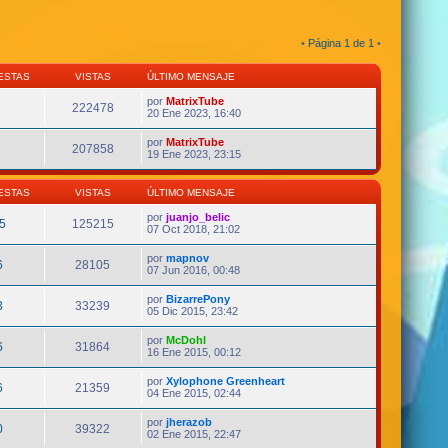
•
Página
1
de
1
•
ESTAS
VISTAS
ÚLTIMO MENSAJE
por
MatrixTube
222478
20 Ene 2023, 16:40
por
MatrixTube
207858
19 Ene 2023, 23:15
ESTAS
VISTAS
ÚLTIMO MENSAJE
por
juanjo_belic
5
125215
07 Oct 2018, 21:02
por
mapnov
6
28105
07 Jun 2016, 00:48
por
BizarrePony
3
33239
05 Dic 2015, 23:42
por
McDohl
6
31864
16 Ene 2015, 00:12
por
Xylophone Greenheart
6
21359
04 Ene 2015, 02:44
por
jherazob
0
39322
02 Ene 2015, 22:47