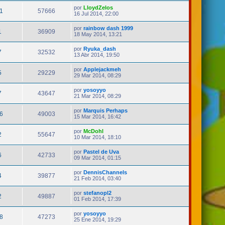
por
LloydZelos
1
57666
16 Jul 2014, 22:00
por
rainbow dash 1999
1
36909
18 May 2014, 13:21
por
Ryuka_dash
7
32532
13 Abr 2014, 19:50
por
Applejackmeh
5
29229
29 Mar 2014, 08:29
por
yosoyyo
7
43647
21 Mar 2014, 08:29
por
Marquis Perhaps
6
49003
15 Mar 2014, 16:42
por
McDohl
2
55647
10 Mar 2014, 18:10
por
Pastel de Uva
6
42733
09 Mar 2014, 01:15
por
DennisChannels
4
39877
21 Feb 2014, 03:40
por
stefanopl2
2
49887
01 Feb 2014, 17:39
por
yosoyyo
8
47273
25 Ene 2014, 19:29