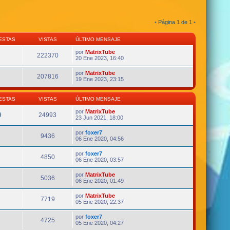
•
Página
1
de
1
•
ESTAS
VISTAS
ÚLTIMO MENSAJE
por
MatrixTube
222370
20 Ene 2023, 16:40
por
MatrixTube
207816
19 Ene 2023, 23:15
ESTAS
VISTAS
ÚLTIMO MENSAJE
por
MatrixTube
9
24993
23 Jun 2021, 18:00
por
foxer7
9436
06 Ene 2020, 04:56
por
foxer7
4850
06 Ene 2020, 03:57
por
MatrixTube
5036
06 Ene 2020, 01:49
por
MatrixTube
7719
05 Ene 2020, 22:37
por
foxer7
4725
05 Ene 2020, 04:27