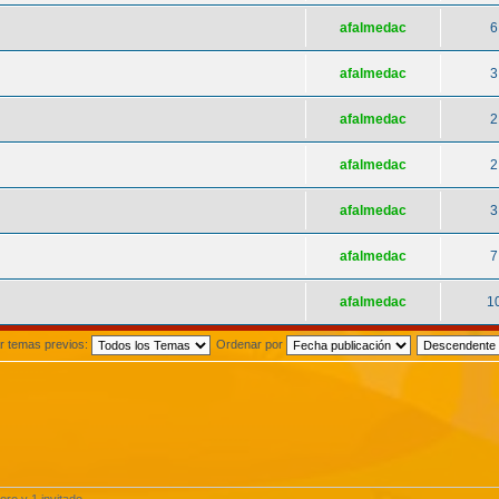
afalmedac
6
afalmedac
3
afalmedac
2
afalmedac
2
afalmedac
3
afalmedac
7
afalmedac
1
r temas previos:
Ordenar por