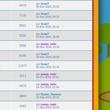
por
foxer7
4670
05 Ene 2020, 03:52
por
foxer7
7135
04 Ene 2020, 04:23
por
foxer7
9831
03 Ene 2020, 05:12
por
foxer7
5232
02 Ene 2020, 05:08
por
juanjo_belic
5096
08 Nov 2019, 22:26
por
foxer7
8198
06 Nov 2019, 02:03
por
foxer7
1
11477
05 Nov 2019, 01:41
por
juanjo_belic
3611
29 Oct 2019, 23:47
por
juanjo_belic
3676
14 Oct 2019, 22:59
por
Duster_Seamus
4869
23 Sep 2019, 00:22
por
juanjo_belic
4162
17 Sep 2019, 20:55