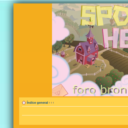
Índice general
‹
‹
‹