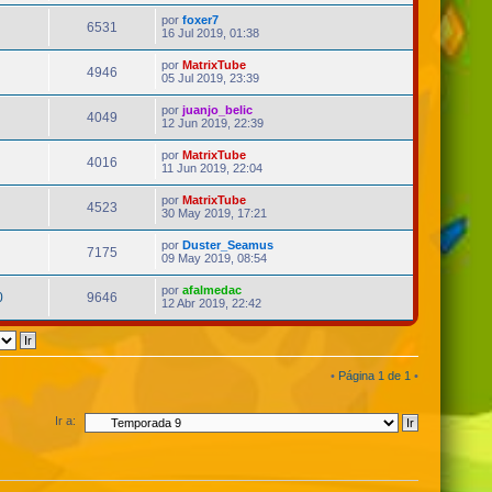
por
foxer7
6531
16 Jul 2019, 01:38
por
MatrixTube
4946
05 Jul 2019, 23:39
por
juanjo_belic
4049
12 Jun 2019, 22:39
por
MatrixTube
4016
11 Jun 2019, 22:04
por
MatrixTube
4523
30 May 2019, 17:21
por
Duster_Seamus
7175
09 May 2019, 08:54
por
afalmedac
0
9646
12 Abr 2019, 22:42
•
Página
1
de
1
•
Ir a: