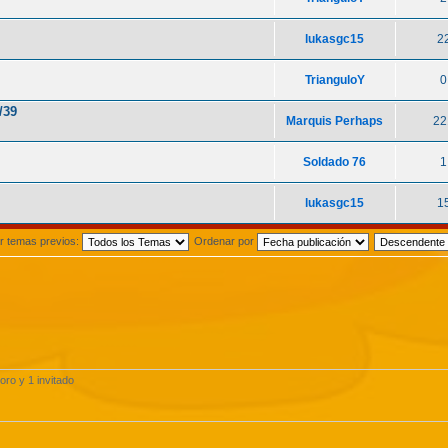
lukasgc15
2
TrianguloY
0
/39
Marquis Perhaps
22
Soldado 76
1
lukasgc15
1
r temas previos:
Ordenar por
oro y 1 invitado