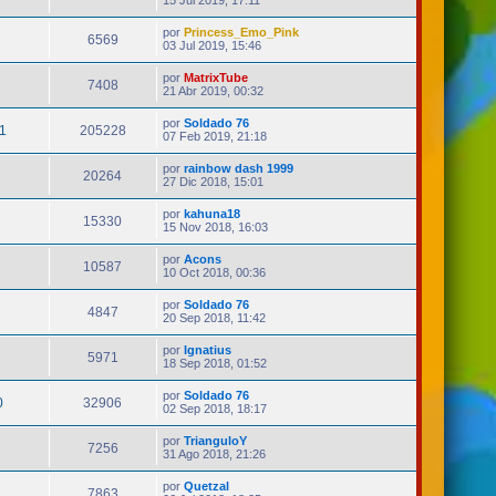
15 Jul 2019, 17:11
por
Princess_Emo_Pink
6569
03 Jul 2019, 15:46
por
MatrixTube
7408
21 Abr 2019, 00:32
por
Soldado 76
1
205228
07 Feb 2019, 21:18
por
rainbow dash 1999
20264
27 Dic 2018, 15:01
por
kahuna18
15330
15 Nov 2018, 16:03
por
Acons
10587
10 Oct 2018, 00:36
por
Soldado 76
4847
20 Sep 2018, 11:42
por
Ignatius
5971
18 Sep 2018, 01:52
por
Soldado 76
0
32906
02 Sep 2018, 18:17
por
TrianguloY
7256
31 Ago 2018, 21:26
por
Quetzal
7863