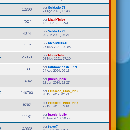
por
Soldado 76
12390
21 Ago 2021, 13:48
por
MatrixTube
7527
13 Jul 2021, 02:44
por
Soldado 76
4374
20 Jun 2021, 07:21
por
PRAIRIEFAN
7112
27 May 2021, 00:08
por
MatrixTube
6
26968
26 May 2021, 17:20
por
rainbow dash 1999
11301
04 Ago 2020, 02:13
por
juanjo_belic
13742
12 Jun 2020, 12:27
por
Princess_Emo_Pink
3
146703
28 Dic 2019, 02:29
por
Princess_Emo_Pink
9202
27 Dic 2019, 19:40
por
juanjo_belic
11181
13 Nov 2019, 20:27
por
foxer7
6
27839