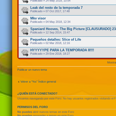
Publicado » 24 May 2018, 10:54
Leak del resto de la temporada 7
Publicado » 07 Oct 2017, 17:48
Mkv visor
Publicado » 04 May 2018, 12:34
Spaniard Hooves, The Big Picture [CLAUSURADO] 23
Publicado » 12 Sep 2014, 15:47
Pequeños detalles: Slice of Life
Publicado » 02 Mar 2018, 12:16
HYYYYYPE PARA LA TEMPORADA 8!!!!
Publicado » 29 Ene 2018, 18:27
Mostra
Publicar un nuevo tema
Volver a “%s” Índice general
¿QUIÉN ESTÁ CONECTADO?
Usuarios navegando por este Foro: No hay usuarios registrados visitando el F
PERMISOS DEL FORO
No puedes
abrir nuevos temas en este Foro
No puedes
responder a temas en este Foro