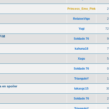
Princess_Emo_Pink
2
RelatosVigo
2
Yugi
72
 FiM
Soldado 76
9
kahuna18
7
Xagu
5
Soldado 76
0
TrianguloY
1
 en spoiler
lukasgc15
3
Soldado 76
2
TrianguloY
2