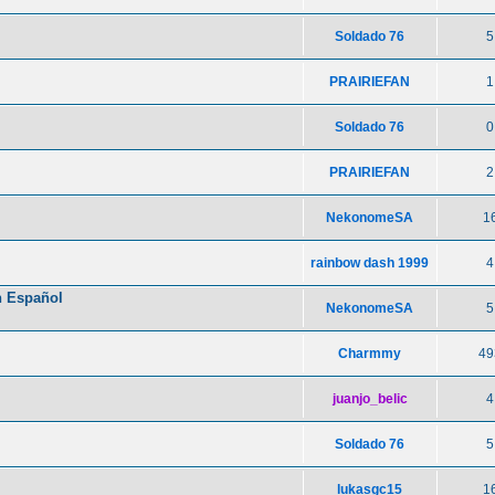
Soldado 76
5
PRAIRIEFAN
1
Soldado 76
0
PRAIRIEFAN
2
NekonomeSA
1
rainbow dash 1999
4
n Español
NekonomeSA
5
Charmmy
49
juanjo_belic
4
Soldado 76
5
lukasgc15
1