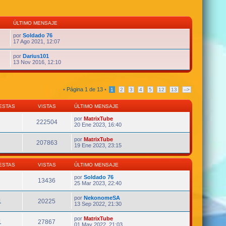
ÚLTIMO MENSAJE
por
Soldado 76
17 Ago 2021, 12:07
por
Darius101
13 Nov 2016, 12:10
•
Página
1
de
13
•
1
2
3
4
5
12
13
-->
ESTAS
VISTAS
ÚLTIMO MENSAJE
por
MatrixTube
222504
20 Ene 2023, 16:40
por
MatrixTube
207863
19 Ene 2023, 23:15
ESTAS
VISTAS
ÚLTIMO MENSAJE
por
Soldado 76
13436
25 Mar 2023, 22:40
por
NekonomeSA
1
20225
13 Sep 2022, 21:30
por
MatrixTube
1
27867
01 May 2022, 21:03