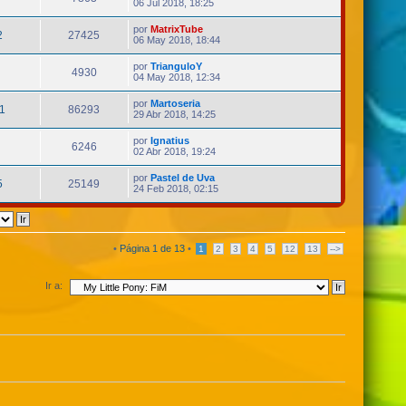
06 Jul 2018, 18:25
por
MatrixTube
2
27425
06 May 2018, 18:44
por
TrianguloY
4930
04 May 2018, 12:34
por
Martoseria
1
86293
29 Abr 2018, 14:25
por
Ignatius
6246
02 Abr 2018, 19:24
por
Pastel de Uva
5
25149
24 Feb 2018, 02:15
•
Página
1
de
13
•
1
2
3
4
5
12
13
-->
Ir a: