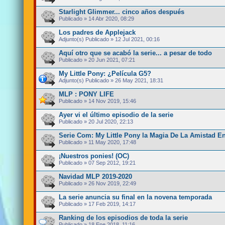
Starlight Glimmer... cinco años después
Publicado » 14 Abr 2020, 08:29
Los padres de Applejack
Adjunto(s)
Publicado » 12 Jul 2021, 00:16
Aquí otro que se acabó la serie... a pesar de todo
Publicado » 20 Jun 2021, 07:21
My Little Pony: ¿Película G5?
Adjunto(s)
Publicado » 26 May 2021, 18:31
MLP : PONY LIFE
Publicado » 14 Nov 2019, 15:46
Ayer vi el último episodio de la serie
Publicado » 20 Jul 2020, 22:13
Serie Com: My Little Pony la Magia De La Amistad E
Publicado » 11 May 2020, 17:48
¡Nuestros ponies! (OC)
Publicado » 07 Sep 2012, 19:21
Navidad MLP 2019-2020
Publicado » 26 Nov 2019, 22:49
La serie anuncia su final en la novena temporada
Publicado » 17 Feb 2019, 14:17
Ranking de los episodios de toda la serie
Publicado » 18 Ene 2018, 11:16