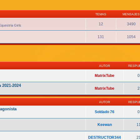
TEMAS
MENSAJES
12
3490
Equestria Girls
131
1054
AUTOR
RESPU
MatrixTube
0
 2021-2024
MatrixTube
2
AUTOR
RESPU
tagonista
Soldado 76
0
Keewan
1
DESTRUCTOR344
2