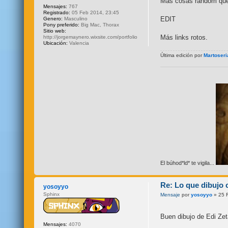
Más cosas random que 
Mensajes:
767
Registrado:
05 Feb 2014, 23:45
EDIT
Genero:
Masculino
Pony preferido:
Big Mac, Thorax
Sitio web:
Más links rotos.
http://jorgemaynero.wixsite.com/portfolio
Ubicación:
Valencia
Última edición por
Martoseri
El búhod*ld* te vigila...
Re: Lo que dibujo 
yosoyyo
Sphinx
Mensaje
por
yosoyyo
» 25 
Buen dibujo de Edi Zet
Mensajes:
4070