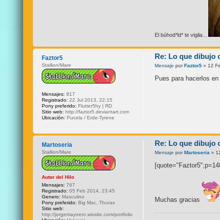
El búhod*ld* te vigila...
Re: Lo que dibujo 
Faztor5
Stallion/Mare
Mensaje
por
Faztor5
» 12 Fe
Pues para hacerlos en 
Mensajes:
817
Registrado:
22 Jul 2013, 22:15
Pony preferido:
Flutter5hy | RD
Sitio web:
http://faztor5.deviantart.com
Ubicación:
Pucela / Erde-Tyrene
Re: Lo que dibujo 
Martoseria
Stallion/Mare
Mensaje
por
Martoseria
» 1
[quote="Faztor5";p=148
Autor del Hilo
Mensajes:
767
Registrado:
05 Feb 2014, 23:45
Genero:
Masculino
Muchas gracias
Pony preferido:
Big Mac, Thorax
Sitio web:
http://jorgemaynero.wixsite.com/portfolio