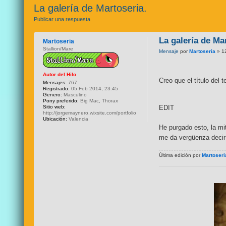
La galería de Martoseria.
Publicar una respuesta
La galería de Ma
Martoseria
Stallion/Mare
Mensaje
por
Martoseria
» 1
Autor del Hilo
Creo que el título del
Mensajes:
767
Registrado:
05 Feb 2014, 23:45
Genero:
Masculino
Pony preferido:
Big Mac, Thorax
Sitio web:
EDIT
http://jorgemaynero.wixsite.com/portfolio
Ubicación:
Valencia
He purgado esto, la mi
me da vergüenza deci
Última edición por
Martoseri