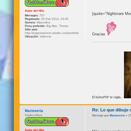
Autor del Hilo
[quote="Nightmare Moo
Mensajes:
767
Registrado:
05 Feb 2014, 23:45
Genero:
Masculino
Pony preferido:
Big Mac, Thorax
Sitio web:
http://jorgemaynero.wixsite.com/portfolio
Gracias
Ubicación:
Valencia
El búhod*ld* te vigila...
Re: Lo que dibujo 
Martoseria
Stallion/Mare
Mensaje
por
Martoseria
» 25
Autor del Hilo