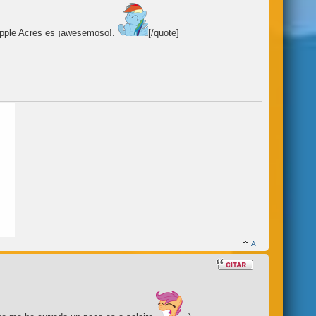
Apple Acres es ¡awesemoso!.
[/quote]