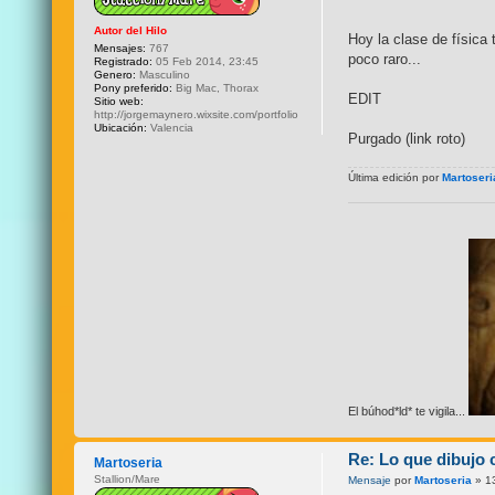
Autor del Hilo
Hoy la clase de física 
Mensajes:
767
poco raro...
Registrado:
05 Feb 2014, 23:45
Genero:
Masculino
Pony preferido:
Big Mac, Thorax
EDIT
Sitio web:
http://jorgemaynero.wixsite.com/portfolio
Ubicación:
Valencia
Purgado (link roto)
Última edición por
Martoseri
El búhod*ld* te vigila...
Re: Lo que dibujo 
Martoseria
Stallion/Mare
Mensaje
por
Martoseria
» 1