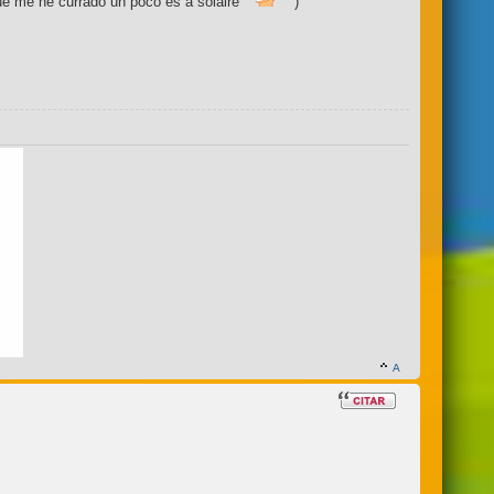
e me he currado un poco es a solaire
)