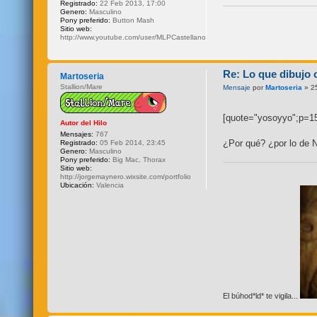
Registrado:
22 Feb 2013, 17:00
Genero:
Masculino
Pony preferido:
Button Mash
Sitio web:
http://www.youtube.com/user/MLPCastellano
Re: Lo que dibujo 
Martoseria
Stallion/Mare
Mensaje
por
Martoseria
» 2
[quote="yosoyyo";p=15
Autor del Hilo
Mensajes:
767
¿Por qué? ¿por lo de
Registrado:
05 Feb 2014, 23:45
Genero:
Masculino
Pony preferido:
Big Mac, Thorax
Sitio web:
http://jorgemaynero.wixsite.com/portfolio
Ubicación:
Valencia
El búhod*ld* te vigila...