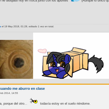
he dibujado hoy en física junto con los apuntes
(Aunque lo único qu
a
el 19 May 2018, 01:28, editado 1 vez en total.
cuando me aburro en clase
Feb 2014, 14:55
a, porque del otro...
todavía estoy en el suelo riéndome.