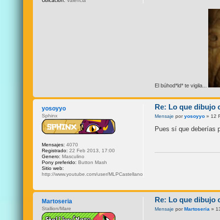
Ubicación:
Valencia
El búhod*ld* te vigila...
Re: Lo que dibujo 
yosoyyo
Sphinx
Mensaje
por
yosoyyo
» 12 
Pues sí que deberías 
Mensajes:
4070
Registrado:
22 Feb 2013, 17:00
Genero:
Masculino
Pony preferido:
Button Mash
Sitio web:
http://www.youtube.com/user/MLPCastellano
Re: Lo que dibujo 
Martoseria
Stallion/Mare
Mensaje
por
Martoseria
» 13