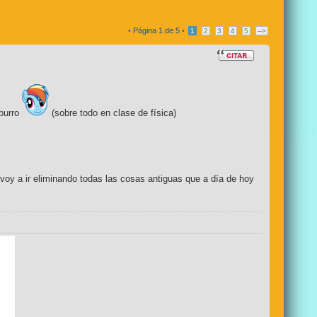
•
Página
1
de
5
•
1
2
3
4
5
-->
aburro
(sobre todo en clase de física)
voy a ir eliminando todas las cosas antiguas que a día de hoy