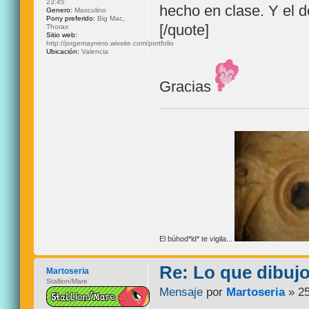
23:45
hecho en clase. Y el
Genero:
Masculino
Pony preferido:
Big Mac,
[/quote]
Thorax
Sitio web:
http://jorgemaynero.wixsite.com/portfolio
Ubicación:
Valencia
Gracias
El búhod*ld* te vigila...
Re: Lo que dibuj
Martoseria
Stallion/Mare
Mensaje
por
Martoseria
» 25