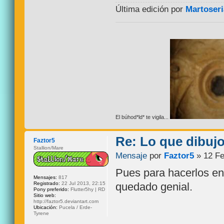
Última edición por
Martoseri
El búhod*ld* te vigila...
Re: Lo que dibuj
Faztor5
Stallion/Mare
Mensaje
por
Faztor5
» 12 Fe
Pues para hacerlos en
Mensajes:
817
Registrado:
22 Jul 2013, 22:15
quedado genial.
Pony preferido:
Flutter5hy | RD
Sitio web:
http://faztor5.deviantart.com
Ubicación:
Pucela / Erde-
Tyrene