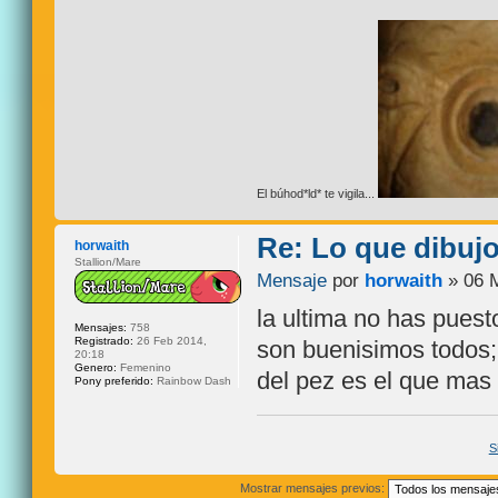
El búhod*ld* te vigila...
Re: Lo que dibuj
horwaith
Stallion/Mare
Mensaje
por
horwaith
» 06 M
la ultima no has puest
Mensajes:
758
Registrado:
26 Feb 2014,
son buenisimos todos;
20:18
Genero:
Femenino
del pez es el que mas
Pony preferido:
Rainbow Dash
S
Mostrar mensajes previos: