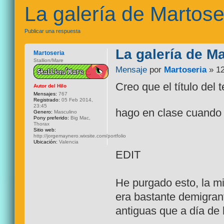
La galería de Martose
Publicar una respuesta
La galería de Ma
Martoseria
Stallion/Mare
Mensaje
por
Martoseria
» 12
Creo que el título del 
Autor del Hilo
Mensajes:
767
Registrado:
05 Feb 2014,
23:45
hago en clase cuando
Genero:
Masculino
Pony preferido:
Big Mac,
Thorax
Sitio web:
http://jorgemaynero.wixsite.com/portfolio
Ubicación:
Valencia
EDIT
He purgado esto, la mi
era bastante demigra
antiguas que a día de