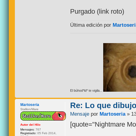
Purgado (link roto)
Última edición por
Martoseri
El búhod*ld* te vigila...
Re: Lo que dibuj
Martoseria
Stallion/Mare
Mensaje
por
Martoseria
» 13
[quote="Nightmare Mo
Autor del Hilo
Mensajes:
767
Registrado:
05 Feb 2014,