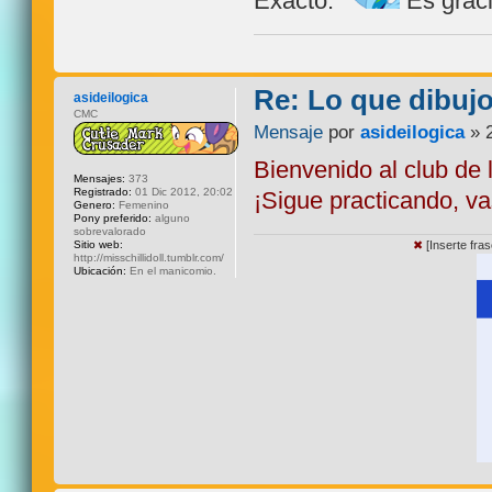
Exacto.
Es graci
Re: Lo que dibuj
asideilogica
CMC
Mensaje
por
asideilogica
» 2
Bienvenido al club de 
Mensajes:
373
Registrado:
01 Dic 2012, 20:02
¡Sigue practicando, v
Genero:
Femenino
Pony preferido:
alguno
sobrevalorado
Sitio web:
✖
[Inserte fra
http://misschillidoll.tumblr.com/
Ubicación:
En el manicomio.