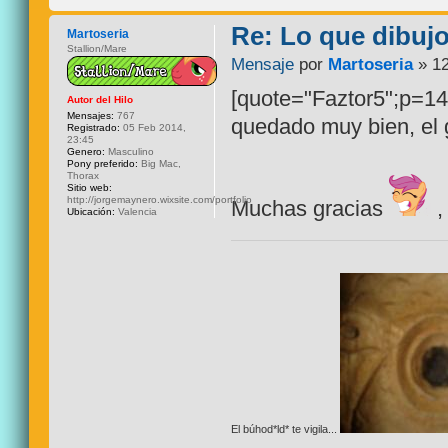
Re: Lo que dibuj
Martoseria
Stallion/Mare
Mensaje
por
Martoseria
» 12
[quote="Faztor5";p=14
Autor del Hilo
Mensajes:
767
quedado muy bien, el 
Registrado:
05 Feb 2014,
23:45
Genero:
Masculino
Pony preferido:
Big Mac,
Thorax
Sitio web:
http://jorgemaynero.wixsite.com/portfolio
Muchas gracias
,
Ubicación:
Valencia
El búhod*ld* te vigila...