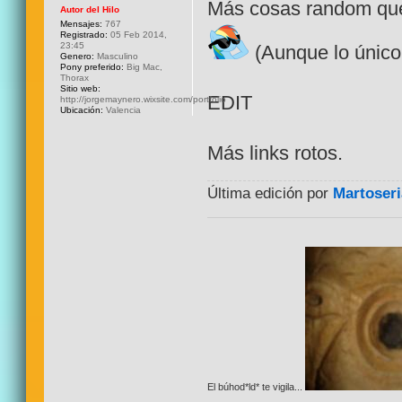
Más cosas random que 
Autor del Hilo
Mensajes:
767
Registrado:
05 Feb 2014,
23:45
(Aunque lo único
Genero:
Masculino
Pony preferido:
Big Mac,
Thorax
Sitio web:
EDIT
http://jorgemaynero.wixsite.com/portfolio
Ubicación:
Valencia
Más links rotos.
Última edición por
Martoseri
El búhod*ld* te vigila...