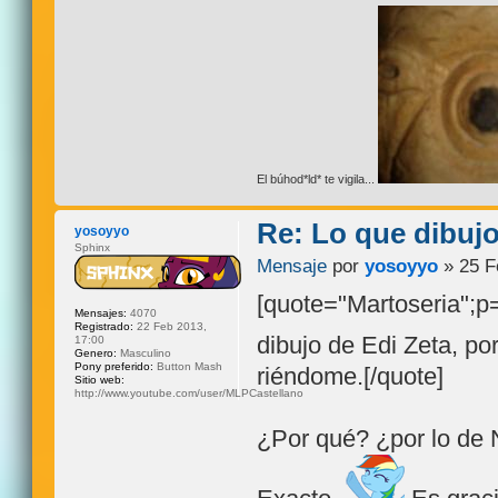
El búhod*ld* te vigila...
Re: Lo que dibuj
yosoyyo
Sphinx
Mensaje
por
yosoyyo
» 25 F
[quote="Martoseria";
Mensajes:
4070
Registrado:
22 Feb 2013,
dibujo de Edi Zeta, por
17:00
Genero:
Masculino
Pony preferido:
Button Mash
riéndome.[/quote]
Sitio web:
http://www.youtube.com/user/MLPCastellano
¿Por qué? ¿por lo de