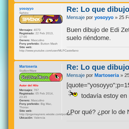
Re: Lo que dibuj
yosoyyo
Sphinx
Mensaje
por
yosoyyo
» 25 F
Buen dibujo de Edi Zet
Mensajes:
4070
Registrado:
22 Feb 2013,
suelo riéndome.
17:00
Genero:
Masculino
Pony preferido:
Button Mash
Sitio web:
http://www.youtube.com/user/MLPCastellano
Re: Lo que dibuj
Martoseria
Stallion/Mare
Mensaje
por
Martoseria
» 25
[quote="yosoyyo";p=15
Autor del Hilo
Mensajes:
767
Registrado:
05 Feb 2014,
todavía estoy en 
23:45
Genero:
Masculino
Pony preferido:
Big Mac,
Thorax
¿Por qué? ¿por lo de
Sitio web:
http://jorgemaynero.wixsite.com/portfolio
Ubicación:
Valencia