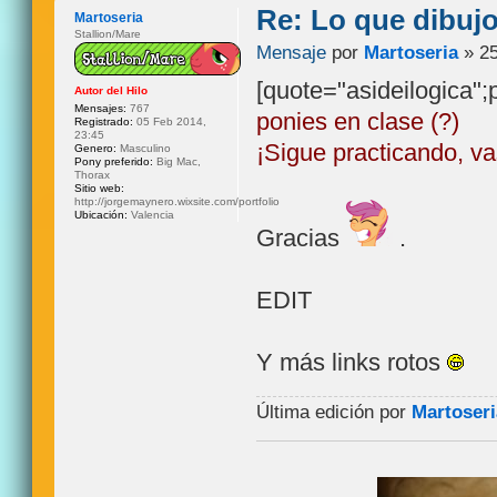
Re: Lo que dibuj
Martoseria
Stallion/Mare
Mensaje
por
Martoseria
» 25
[quote="asideilogica"
Autor del Hilo
Mensajes:
767
ponies en clase (?)
Registrado:
05 Feb 2014,
23:45
¡Sigue practicando, v
Genero:
Masculino
Pony preferido:
Big Mac,
Thorax
Sitio web:
http://jorgemaynero.wixsite.com/portfolio
Ubicación:
Valencia
Gracias
.
EDIT
Y más links rotos
Última edición por
Martoseri