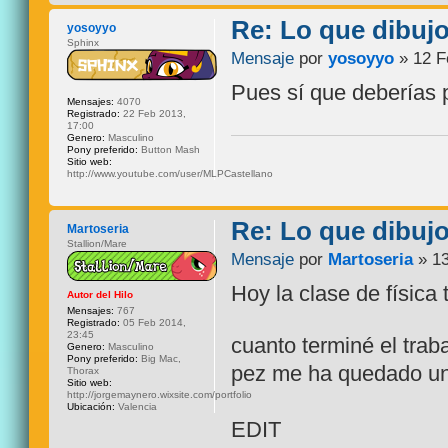
Re: Lo que dibuj
yosoyyo
Sphinx
Mensaje
por
yosoyyo
» 12 F
Pues sí que deberías 
Mensajes:
4070
Registrado:
22 Feb 2013,
17:00
Genero:
Masculino
Pony preferido:
Button Mash
Sitio web:
http://www.youtube.com/user/MLPCastellano
Re: Lo que dibuj
Martoseria
Stallion/Mare
Mensaje
por
Martoseria
» 13
Hoy la clase de física
Autor del Hilo
Mensajes:
767
Registrado:
05 Feb 2014,
23:45
cuanto terminé el traba
Genero:
Masculino
Pony preferido:
Big Mac,
pez me ha quedado un 
Thorax
Sitio web:
http://jorgemaynero.wixsite.com/portfolio
Ubicación:
Valencia
EDIT