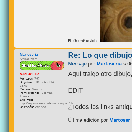
El búhod*ld* te vigila...
Re: Lo que dibuj
Martoseria
Stallion/Mare
Mensaje
por
Martoseria
» 06
Aquí traigo otro dibuj
Autor del Hilo
Mensajes:
767
Registrado:
05 Feb 2014,
23:45
EDIT
Genero:
Masculino
Pony preferido:
Big Mac,
Thorax
Sitio web:
http://jorgemaynero.wixsite.com/portfolio
¿Todos los links antig
Ubicación:
Valencia
Última edición por
Martoseri