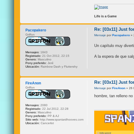
Life is a Game
Re: [03x11] Just fo
Pacopakero
Griffon
Mensaje
por
Pacopakero
» 
Un capítulo muy diver
Mensajes:
1843
A la espera de que sal
Registrado:
21 Oct 2012, 22:15
Genero:
Masculino
Pony preferido:
Jeré
Ubicación:
Rainbow Dash y Fluttershy
Re: [03x11] Just fo
FireAnon
Griffon
Mensaje
por
FireAnon
» 26 
hombre, tan relleno no
Mensajes:
2080
Registrado:
22 Jul 2012, 22:28
Genero:
Masculino
Pony preferido:
PP & AJ
Sitio web:
http://www.spaniardhooves.com
Ubicación:
Cancerlot