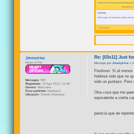
Re: [03x11] Just fo
Jimmytrius
Heart of Fire
Mensaje
por
Jimmytrius
» 2
FireAnon: Si al menos 
hubiese sido que se qu
Mensajes:
585
sido un puntazo. Pero 
Registrado:
13 Ago 2012, 22:46
Genero:
Masculino
Pony preferido:
Applejack
Otra cosa que me parec
Ubicación:
Oviedo (Asturias)
equivalente a cierta 
parecía que de repent