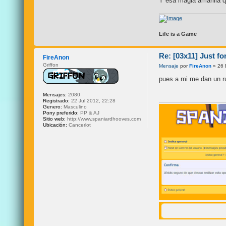
Y esa magia amarilla q
Life is a Game
Re: [03x11] Just fo
FireAnon
Griffon
Mensaje
por
FireAnon
» 26 
pues a mi me dan un r
Mensajes:
2080
Registrado:
22 Jul 2012, 22:28
Genero:
Masculino
Pony preferido:
PP & AJ
Sitio web:
http://www.spaniardhooves.com
Ubicación:
Cancerlot