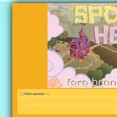
Índice general
‹
‹
‹