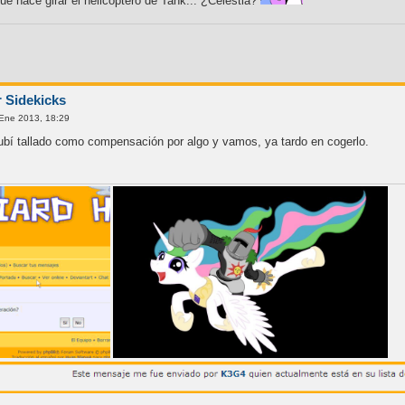
ue hace girar el helicóptero de Tank... ¿Celestia?
r Sidekicks
Ene 2013, 18:29
ubí tallado como compensación por algo y vamos, ya tardo en cogerlo.