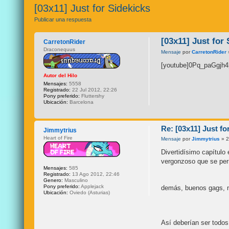
[03x11] Just for Sidekicks
Publicar una respuesta
[03x11] Just for
CarretonRider
Draconequus
Mensaje
por
CarretonRider
[youtube]0Pq_paGgjh4
Autor del Hilo
Mensajes:
5558
Registrado:
22 Jul 2012, 22:26
Pony preferido:
Fluttershy
Ubicación:
Barcelona
Re: [03x11] Just fo
Jimmytrius
Heart of Fire
Mensaje
por
Jimmytrius
» 2
Divertidísimo capítulo 
vergonzoso que se perm
Mensajes:
585
Registrado:
13 Ago 2012, 22:46
Genero:
Masculino
Pony preferido:
Applejack
demás, buenos gags, m
Ubicación:
Oviedo (Asturias)
Así deberían ser todos