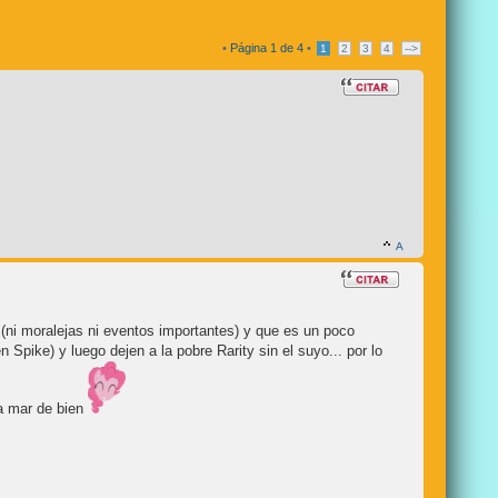
•
Página
1
de
4
•
1
2
3
4
-->
ro (ni moralejas ni eventos importantes) y que es un poco
Spike) y luego dejen a la pobre Rarity sin el suyo... por lo
la mar de bien