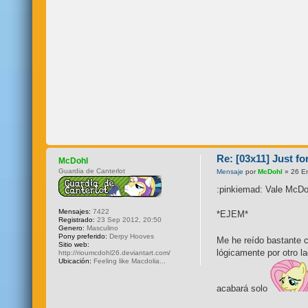
Re: [03x11] Just fo
McDohl
Guardia de Canterlot
Mensaje
por
McDohl
» 26 E
:pinkiemad: Vale McDoh
Mensajes:
7422
*EJEM*
Registrado:
23 Sep 2012, 20:50
Genero:
Masculino
Pony preferido:
Derpy Hooves
Me he reído bastante c
Sitio web:
lógicamente por otro l
http://rioumcdohl26.deviantart.com/
Ubicación:
Feeling like Macdolia...
acabará solo