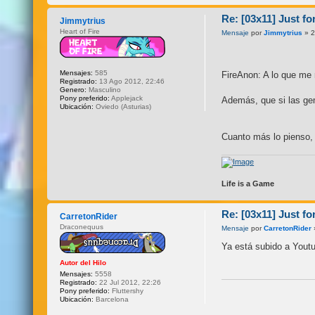
Re: [03x11] Just fo
Jimmytrius
Heart of Fire
Mensaje
por
Jimmytrius
» 2
Mensajes:
585
FireAnon: A lo que me 
Registrado:
13 Ago 2012, 22:46
Genero:
Masculino
Pony preferido:
Applejack
Además, que si las gem
Ubicación:
Oviedo (Asturias)
Cuanto más lo pienso, 
Life is a Game
Re: [03x11] Just fo
CarretonRider
Draconequus
Mensaje
por
CarretonRider
Ya está subido a Yout
Autor del Hilo
Mensajes:
5558
Registrado:
22 Jul 2012, 22:26
Pony preferido:
Fluttershy
Ubicación:
Barcelona