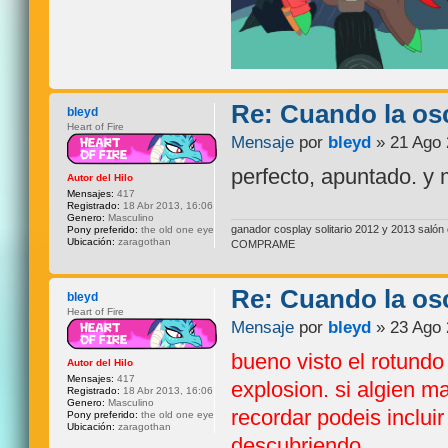
Re: Cuando la os
bleyd
Heart of Fire
Mensaje
por
bleyd
» 21 Ago 
perfecto, apuntado. y
Autor del Hilo
Mensajes:
417
Registrado:
18 Abr 2013, 16:06
Genero:
Masculino
ganador cosplay solitario 2012 y 2013 sal
Pony preferido:
the old one eye
Ubicación:
zaragothan
COMPRAME
Re: Cuando la os
bleyd
Heart of Fire
Mensaje
por
bleyd
» 23 Ago 
bueno visto el rotund
Autor del Hilo
Mensajes:
417
explosion. si algien ma
Registrado:
18 Abr 2013, 16:06
Genero:
Masculino
recordar podeis incluir
Pony preferido:
the old one eye
Ubicación:
zaragothan
descubriendo,