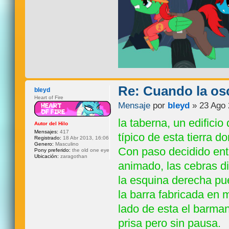
Re: Cuando la os
bleyd
Heart of Fire
Mensaje
por
bleyd
» 23 Ago 
la taberna, un edificio
Autor del Hilo
Mensajes:
417
típico de esta tierra d
Registrado:
18 Abr 2013, 16:06
Genero:
Masculino
Con paso decidido entr
Pony preferido:
the old one eye
Ubicación:
zaragothan
animado, las cebras d
la esquina derecha pu
la barra fabricada en m
lado de esta el barman.
prisa pero sin pausa.