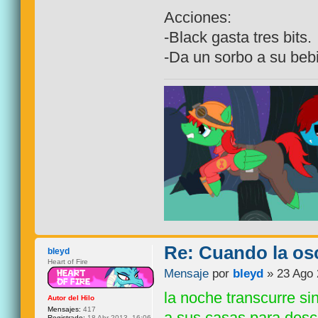
Acciones:
-Black gasta tres bits.
-Da un sorbo a su beb
Re: Cuando la os
bleyd
Heart of Fire
Mensaje
por
bleyd
» 23 Ago 
la noche transcurre sin
Autor del Hilo
Mensajes:
417
a sus casas para desc
Registrado:
18 Abr 2013, 16:06