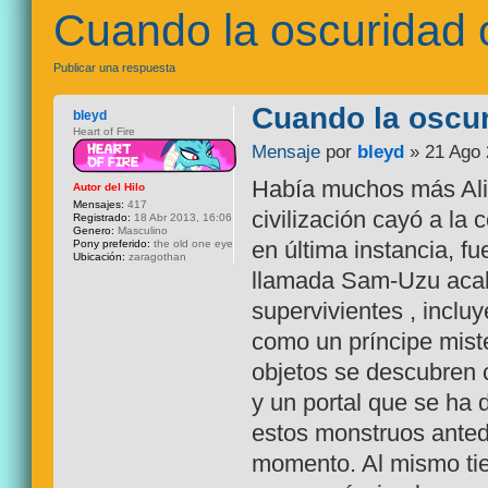
Cuando la oscuridad 
Publicar una respuesta
Cuando la oscu
bleyd
Heart of Fire
Mensaje
por
bleyd
» 21 Ago 
Había muchos más Alic
Autor del Hilo
Mensajes:
417
civilización cayó a la
Registrado:
18 Abr 2013, 16:06
Genero:
Masculino
en última instancia, f
Pony preferido:
the old one eye
Ubicación:
zaragothan
llamada Sam-Uzu acabó
supervivientes , inclu
como un príncipe miste
objetos se descubren 
y un portal que se ha 
estos monstruos anted
momento. Al mismo tie