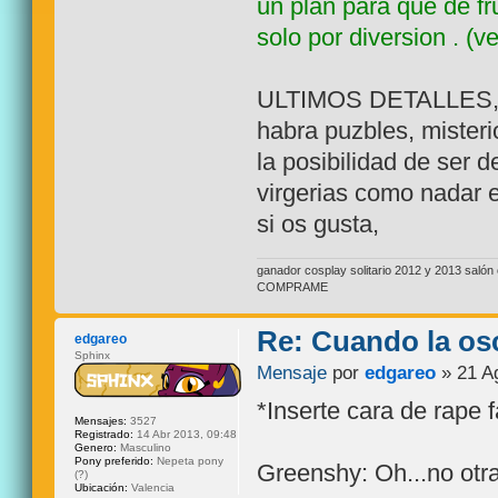
un plan para que de fr
solo por diversion . (
ULTIMOS DETALLES, est
habra puzbles, mister
la posibilidad de ser d
virgerias como nadar 
si os gusta,
ganador cosplay solitario 2012 y 2013 sal
COMPRAME
Re: Cuando la os
edgareo
Sphinx
Mensaje
por
edgareo
» 21 A
*Inserte cara de rape 
Mensajes:
3527
Registrado:
14 Abr 2013, 09:48
Genero:
Masculino
Pony preferido:
Nepeta pony
Greenshy: Oh...no otra
(?)
Ubicación:
Valencia