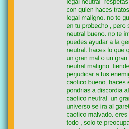
legal neutral- respeta
con quien haces tratos
legal maligno. no te g
en tu probecho , pero 
neutral bueno. no te 
puedes ayudar a la ge
neutral. haces lo que
un gran mal o un gran
neutral maligno. tiend
perjudicar a tus enemi
caotico bueno. haces e
pondrias a discordia a
caotico neutral. un gra
universo se ira al gare
caotico malvado. eres 
todo , solo te preocup