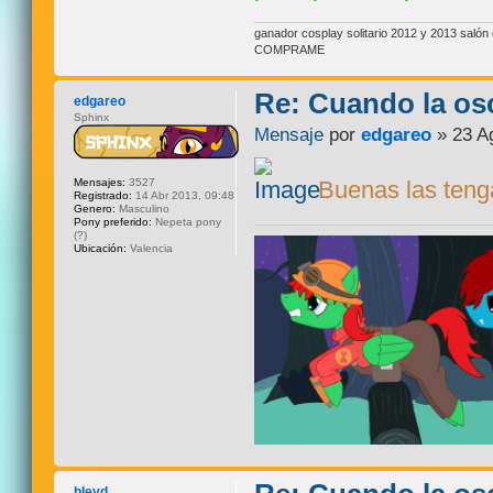
ganador cosplay solitario 2012 y 2013 sal
COMPRAME
Re: Cuando la os
edgareo
Sphinx
Mensaje
por
edgareo
» 23 A
Mensajes:
3527
Buenas las teng
Registrado:
14 Abr 2013, 09:48
Genero:
Masculino
Pony preferido:
Nepeta pony
(?)
Ubicación:
Valencia
bleyd