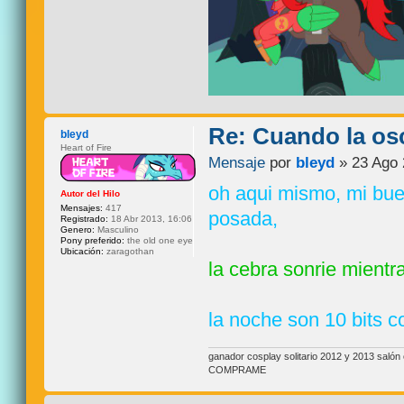
Re: Cuando la os
bleyd
Heart of Fire
Mensaje
por
bleyd
» 23 Ago 
oh aqui mismo, mi bu
Autor del Hilo
Mensajes:
417
posada,
Registrado:
18 Abr 2013, 16:06
Genero:
Masculino
Pony preferido:
the old one eye
Ubicación:
zaragothan
la cebra sonrie mientra
la noche son 10 bits c
ganador cosplay solitario 2012 y 2013 sal
COMPRAME