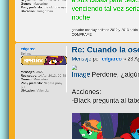
Genero:
Masculino
venciendo tal vez seri
Pony preferido:
the old one eye
Ubicación:
zaragothan
noche
ganador cosplay solitario 2012 y 2013 sal
COMPRAME
Re: Cuando la os
edgareo
Sphinx
Mensaje
por
edgareo
» 23 A
Mensajes:
3527
: Perdone, ¿algún
Registrado:
14 Abr 2013, 09:48
Genero:
Masculino
Pony preferido:
Nepeta pony
(?)
Acciones:
Ubicación:
Valencia
-Black pregunta al tab