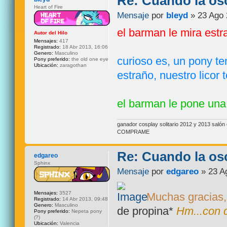
Re: Cuando la os
Heart of Fire
Mensaje
por
bleyd
» 23 Ago 
el barman le mira estr
Autor del Hilo
Mensajes:
417
Registrado:
18 Abr 2013, 16:06
Genero:
Masculino
curioso es, un pony te
Pony preferido:
the old one eye
Ubicación:
zaragothan
estraño, nuestro licor 
el barman le pone una 
ganador cosplay solitario 2012 y 2013 sal
COMPRAME
Re: Cuando la os
edgareo
Sphinx
Mensaje
por
edgareo
» 23 A
Mensajes:
3527
Muchas gracias, 
Registrado:
14 Abr 2013, 09:48
Genero:
Masculino
de propina*
Hm...con q
Pony preferido:
Nepeta pony
(?)
Ubicación:
Valencia