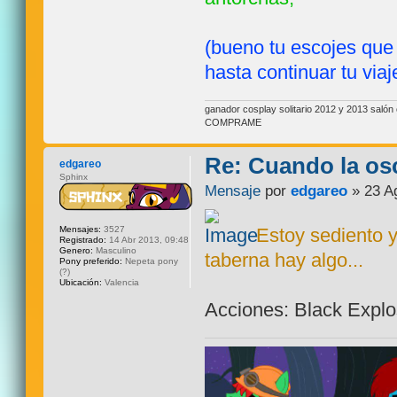
(bueno tu escojes que
hasta continuar tu viaje
ganador cosplay solitario 2012 y 2013 sal
COMPRAME
Re: Cuando la os
edgareo
Sphinx
Mensaje
por
edgareo
» 23 A
Mensajes:
3527
Estoy sediento y
Registrado:
14 Abr 2013, 09:48
Genero:
Masculino
taberna hay algo...
Pony preferido:
Nepeta pony
(?)
Ubicación:
Valencia
Acciones: Black Explos