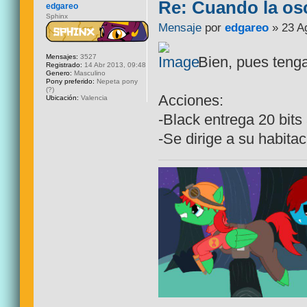
Re: Cuando la os
edgareo
Sphinx
Mensaje
por
edgareo
» 23 A
Mensajes:
3527
Bien, pues teng
Registrado:
14 Abr 2013, 09:48
Genero:
Masculino
Pony preferido:
Nepeta pony
(?)
Acciones:
Ubicación:
Valencia
-Black entrega 20 bits 
-Se dirige a su habitac