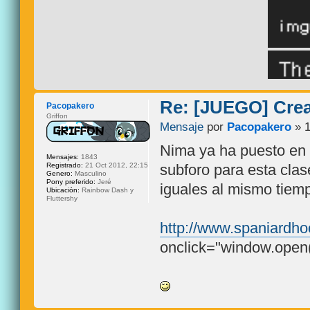
Re: [JUEGO] Crear
Pacopakero
Griffon
Mensaje
por
Pacopakero
» 1
Nima ya ha puesto en 
Mensajes:
1843
Registrado:
21 Oct 2012, 22:15
subforo para esta clas
Genero:
Masculino
Pony preferido:
Jeré
iguales al mismo tiemp
Ubicación:
Rainbow Dash y
Fluttershy
Deviantart:
http://scar
http://www.spaniardho
onclick="window.open(t