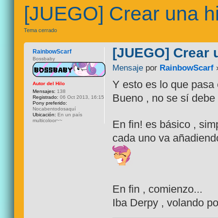
[JUEGO] Crear una his
Tema cerrado
[JUEGO] Crear u
RainbowScarf
Bossbaby
Mensaje
por
RainbowScarf
»
Y esto es lo que pasa 
Autor del Hilo
Mensajes:
138
Bueno , no se sí debe 
Registrado:
06 Oct 2013, 16:15
Pony preferido:
Nocabentodosaquí
Ubicación:
En un país
multicoloor~~
En fin! es básico , si
cada uno va añadiendo 
En fin , comienzo...
Iba Derpy , volando por 