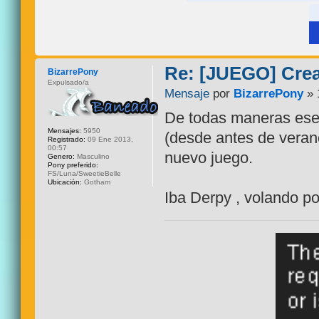
Re: [JUEGO] Crear
BizarrePony
Expulsado/a
Mensaje
por
BizarrePony
» 
De todas maneras ese 
Mensajes:
5950
(desde antes de verano
Registrado:
09 Ene 2013,
00:57
nuevo juego.
Genero:
Masculino
Pony preferido:
FS/Luna/SweetieBelle
Ubicación:
Gotham
Iba Derpy , volando por