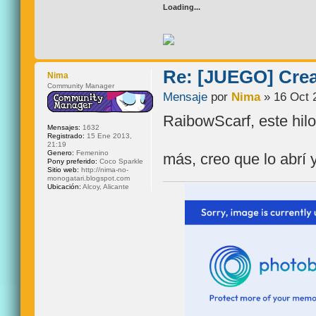
Loading...
Re: [JUEGO] Crear
Nima
Community Manager
Mensaje
por
Nima
» 16 Oct 
RaibowScarf, este hilo 
Mensajes:
1632
Registrado:
15 Ene 2013,
21:19
Genero:
Femenino
más, creo que lo abrí 
Pony preferido:
Coco Sparkle
Sitio web:
http://nima-no-
monogatari.blogspot.com
Ubicación:
Alcoy, Alicante