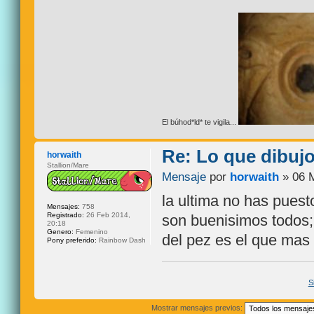
El búhod*ld* te vigila...
Re: Lo que dibuj
horwaith
Stallion/Mare
Mensaje
por
horwaith
» 06 M
la ultima no has puest
Mensajes:
758
Registrado:
26 Feb 2014,
son buenisimos todos;
20:18
Genero:
Femenino
del pez es el que mas
Pony preferido:
Rainbow Dash
S
Mostrar mensajes previos: