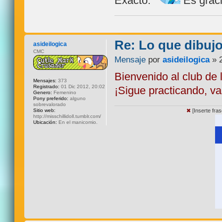
Exacto.
Es graci
Re: Lo que dibuj
asideilogica
CMC
Mensaje
por
asideilogica
» 2
Bienvenido al club de 
Mensajes:
373
Registrado:
01 Dic 2012, 20:02
¡Sigue practicando, v
Genero:
Femenino
Pony preferido:
alguno
sobrevalorado
Sitio web:
✖
[Inserte fra
http://misschillidoll.tumblr.com/
Ubicación:
En el manicomio.