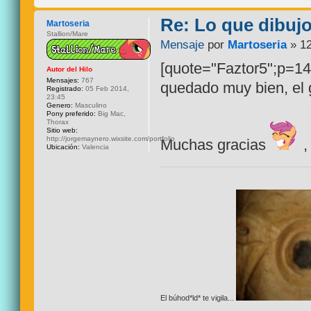
Re: Lo que dibuj
Martoseria
Stallion/Mare
Mensaje
por
Martoseria
» 12
[quote="Faztor5";p=14
Autor del Hilo
Mensajes:
767
quedado muy bien, el 
Registrado:
05 Feb 2014,
23:45
Genero:
Masculino
Pony preferido:
Big Mac,
Thorax
Sitio web:
http://jorgemaynero.wixsite.com/portfolio
Muchas gracias
,
Ubicación:
Valencia
El búhod*ld* te vigila...