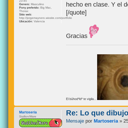
23:45
hecho en clase. Y el
Genero:
Masculino
Pony preferido:
Big Mac,
[/quote]
Thorax
Sitio web:
http://jorgemaynero.wixsite.com/portfolio
Ubicación:
Valencia
Gracias
El búhod*ld* te vigila...
Re: Lo que dibuj
Martoseria
Stallion/Mare
Mensaje
por
Martoseria
» 25