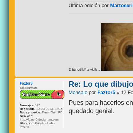
Última edición por
Martoseri
El búhod*ld* te vigila...
Re: Lo que dibuj
Faztor5
Stallion/Mare
Mensaje
por
Faztor5
» 12 Fe
Pues para hacerlos en
Mensajes:
817
Registrado:
22 Jul 2013, 22:15
quedado genial.
Pony preferido:
Flutter5hy | RD
Sitio web:
http://faztor5.deviantart.com
Ubicación:
Pucela / Erde-
Tyrene