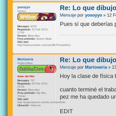
Re: Lo que dibuj
yosoyyo
Sphinx
Mensaje
por
yosoyyo
» 12 F
Pues sí que deberías 
Mensajes:
4070
Registrado:
22 Feb 2013,
17:00
Genero:
Masculino
Pony preferido:
Button Mash
Sitio web:
http://www.youtube.com/user/MLPCastellano
Re: Lo que dibuj
Martoseria
Stallion/Mare
Mensaje
por
Martoseria
» 13
Hoy la clase de física
Autor del Hilo
Mensajes:
767
Registrado:
05 Feb 2014,
23:45
cuanto terminé el traba
Genero:
Masculino
Pony preferido:
Big Mac,
pez me ha quedado un 
Thorax
Sitio web:
http://jorgemaynero.wixsite.com/portfolio
Ubicación:
Valencia
EDIT