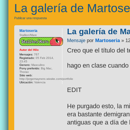
La galería de Martose
Publicar una respuesta
La galería de Ma
Martoseria
Stallion/Mare
Mensaje
por
Martoseria
» 12
Creo que el título del 
Autor del Hilo
Mensajes:
767
Registrado:
05 Feb 2014,
23:45
hago en clase cuando
Genero:
Masculino
Pony preferido:
Big Mac,
Thorax
Sitio web:
http://jorgemaynero.wixsite.com/portfolio
Ubicación:
Valencia
EDIT
He purgado esto, la mi
era bastante demigra
antiguas que a día de