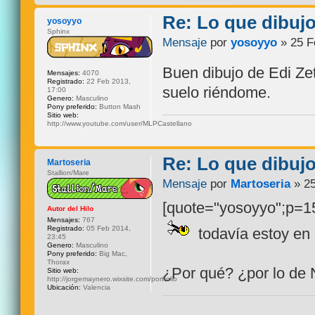
Re: Lo que dibuj
yosoyyo
Sphinx
Mensaje
por
yosoyyo
» 25 F
Buen dibujo de Edi Zet
Mensajes:
4070
Registrado:
22 Feb 2013,
suelo riéndome.
17:00
Genero:
Masculino
Pony preferido:
Button Mash
Sitio web:
http://www.youtube.com/user/MLPCastellano
Re: Lo que dibuj
Martoseria
Stallion/Mare
Mensaje
por
Martoseria
» 25
[quote="yosoyyo";p=15
Autor del Hilo
Mensajes:
767
Registrado:
05 Feb 2014,
todavía estoy en 
23:45
Genero:
Masculino
Pony preferido:
Big Mac,
Thorax
¿Por qué? ¿por lo de
Sitio web:
http://jorgemaynero.wixsite.com/portfolio
Ubicación:
Valencia