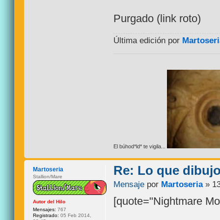
Purgado (link roto)
Última edición por
Martoseri
El búhod*ld* te vigila...
Re: Lo que dibuj
Martoseria
Stallion/Mare
Mensaje
por
Martoseria
» 13
[quote="Nightmare Mo
Autor del Hilo
Mensajes:
767
Registrado:
05 Feb 2014,