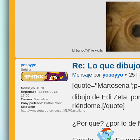
El búhod*ld* te vigila...
Re: Lo que dibuj
yosoyyo
Sphinx
Mensaje
por
yosoyyo
» 25 F
[quote="Martoseria";
Mensajes:
4070
Registrado:
22 Feb 2013,
dibujo de Edi Zeta, por
17:00
Genero:
Masculino
Pony preferido:
Button Mash
riéndome.[/quote]
Sitio web:
http://www.youtube.com/user/MLPCastellano
¿Por qué? ¿por lo de