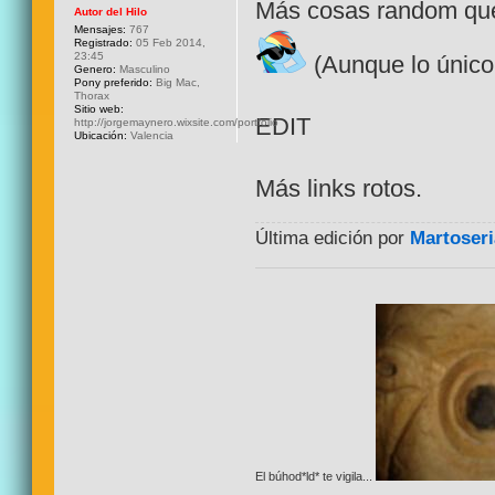
Más cosas random que 
Autor del Hilo
Mensajes:
767
Registrado:
05 Feb 2014,
23:45
(Aunque lo único
Genero:
Masculino
Pony preferido:
Big Mac,
Thorax
Sitio web:
EDIT
http://jorgemaynero.wixsite.com/portfolio
Ubicación:
Valencia
Más links rotos.
Última edición por
Martoseri
El búhod*ld* te vigila...