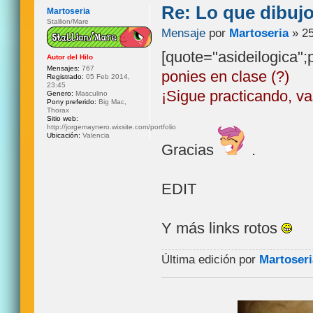
Re: Lo que dibuj
Martoseria
Stallion/Mare
Mensaje
por
Martoseria
» 25
[quote="asideilogica"
Autor del Hilo
Mensajes:
767
ponies en clase (?)
Registrado:
05 Feb 2014,
23:45
¡Sigue practicando, v
Genero:
Masculino
Pony preferido:
Big Mac,
Thorax
Sitio web:
http://jorgemaynero.wixsite.com/portfolio
Ubicación:
Valencia
Gracias
.
EDIT
Y más links rotos
Última edición por
Martoseri