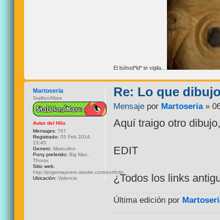
El búhod*ld* te vigila...
Re: Lo que dibuj
Martoseria
Stallion/Mare
Mensaje
por
Martoseria
» 06
Aquí traigo otro dibuj
Autor del Hilo
Mensajes:
767
Registrado:
05 Feb 2014,
23:45
EDIT
Genero:
Masculino
Pony preferido:
Big Mac,
Thorax
Sitio web:
http://jorgemaynero.wixsite.com/portfolio
¿Todos los links antig
Ubicación:
Valencia
Última edición por
Martoseri