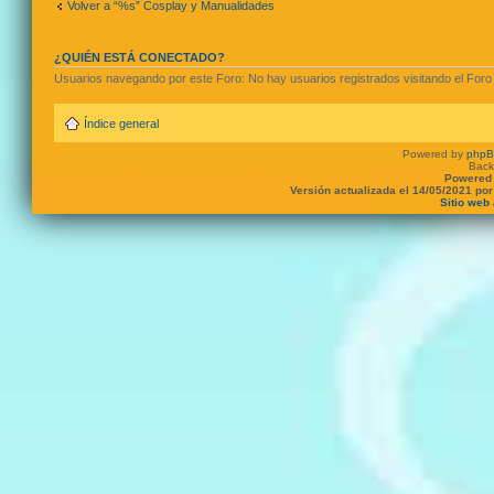
Volver a “%s” Cosplay y Manualidades
¿QUIÉN ESTÁ CONECTADO?
Usuarios navegando por este Foro: No hay usuarios registrados visitando el Foro 
Índice general
Powered by
php
Back
Powered 
Versión actualizada el 14/05/2021 po
Sitio web