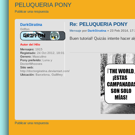
PELUQUERIA PONY
Publicar una respuesta
Re: PELUQUERIA PONY
DarkGiratina
Griffon
Mensaje
por
DarkGiratina
» 23 Feb 2014, 17:
Buen tutorial! Quizás intente hacer a
Autor del Hilo
Mensajes:
1915
Registrado:
24 Oct 2012, 18:01
Genero:
Masculino
Pony preferido:
Luna y
DoctorWhooves
Sitio web:
http://doctorgiratina.deviantart.com/
Ubicación:
Barcelona, Gallifrey
Publicar una respuesta