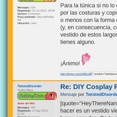
Para la túnica si no lo
Mensajes:
329
Registrado:
25 Jul 2015, 16:00
por las costuras y cop
Genero:
Femenino
Pony preferido:
Discord/Pinkie
o menos con la forma de
Pie
Ubicación:
Jaén
(y, en consecuencia, c
vestido de estos largo
tienes alguno.
¡Ánimo!
http://imgur.com/sMGxfjE
" onclick="window.op
Re: DIY Cosplay
TwistedDisorder
Stallion/Mare
Mensaje
por
TwistedDisord
[quote="HeyThereNana
Autor del Hilo
Mensajes:
750
hacer es un vestido vie
Registrado:
12 Ago 2013,
21:32
Genero:
Femenino