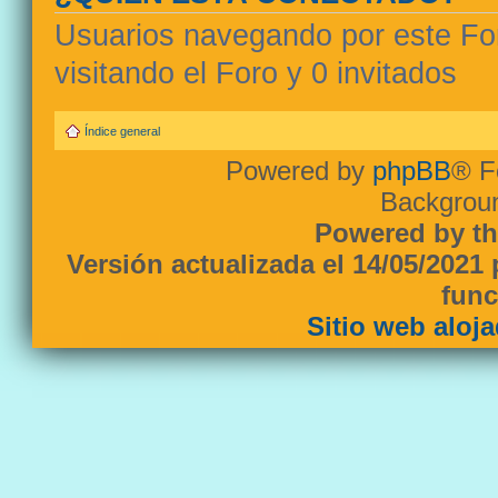
Usuarios navegando por este For
visitando el Foro y 0 invitados
Índice general
Powered by
phpBB
® F
Backgroun
Powered by th
Versión actualizada el 14/05/2021
func
Sitio web aloj