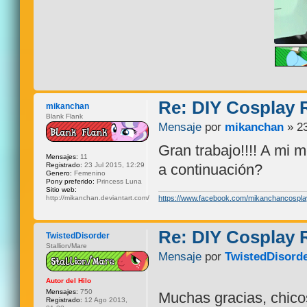
Re: DIY Cosplay
mikanchan
Blank Flank
Mensaje
por
mikanchan
» 23
Gran trabajo!!!! A mi 
Mensajes:
11
Registrado:
23 Jul 2015, 12:29
a continuación?
Genero:
Femenino
Pony preferido:
Princess Luna
Sitio web:
http://mikanchan.deviantart.com/
https://www.facebook.com/mikanchancospla
Re: DIY Cosplay
TwistedDisorder
Stallion/Mare
Mensaje
por
TwistedDisord
Autor del Hilo
Mensajes:
750
Muchas gracias, chic
Registrado:
12 Ago 2013,