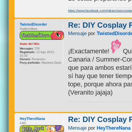
https://www.facebook.com/mikanchancospla
Re: DIY Cosplay
TwistedDisorder
Stallion/Mare
Mensaje
por
TwistedDisord
Autor del Hilo
Mensajes:
750
¡Exactamente!
Qui
Registrado:
12 Ago 2013,
21:32
Canaria / Summer-Con d
Genero:
Femenino
Pony preferido:
Rainbow Dash
que para ambos estarí
sí hay que tener tiem
tope, porque ahora pas
(Veranito jajaja)
Re: DIY Cosplay
HeyThereNana
CMC
Mensaje
por
HeyThereNana