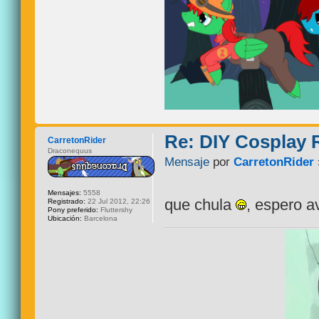
Re: DIY Cosplay
CarretonRider
Draconequus
Mensaje
por
CarretonRider
Mensajes:
5558
que chula
, espero 
Registrado:
22 Jul 2012, 22:26
Pony preferido:
Fluttershy
Ubicación:
Barcelona