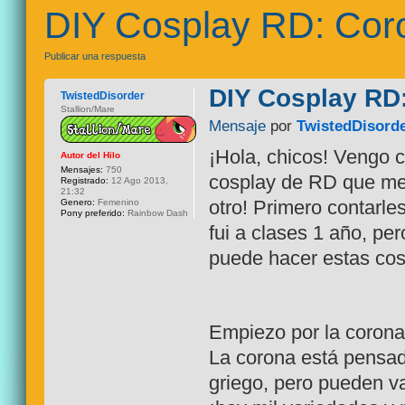
DIY Cosplay RD: Cor
Publicar una respuesta
DIY Cosplay RD
TwistedDisorder
Stallion/Mare
Mensaje
por
TwistedDisord
¡Hola, chicos! Vengo 
Autor del Hilo
Mensajes:
750
cosplay de RD que me
Registrado:
12 Ago 2013,
21:32
otro! Primero contarle
Genero:
Femenino
Pony preferido:
Rainbow Dash
fui a clases 1 año, pe
puede hacer estas cos
Empiezo por la corona
La corona está pensa
griego, pero pueden va