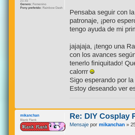
21:32
Genero:
Femenino
Pony preferido:
Rainbow Dash
Pensaba seguir con l
patronaje, ¡pero esper
tengo ayuda de mi pri
jajajaja, ¡tengo una Ra
con los avances según
tenerlo finiquitado! Q
calorrr
Sigo esperando por la 
Estoy deseando ver e
Re: DIY Cosplay
mikanchan
Blank Flank
Mensaje
por
mikanchan
» 25