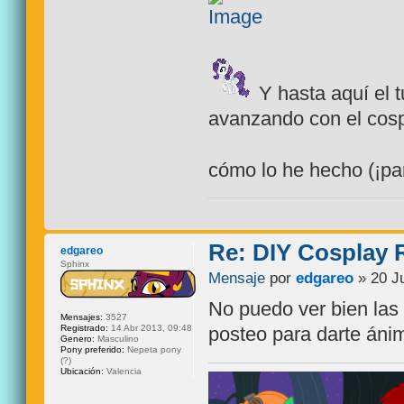
Y hasta aquí el 
avanzando con el cosp
cómo lo he hecho (¡par
Re: DIY Cosplay
edgareo
Sphinx
Mensaje
por
edgareo
» 20 Ju
No puedo ver bien las
Mensajes:
3527
Registrado:
14 Abr 2013, 09:48
posteo para darte ánim
Genero:
Masculino
Pony preferido:
Nepeta pony
(?)
Ubicación:
Valencia