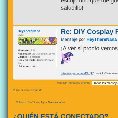
escojo uno que me gus
saludillo!
Re: DIY Cosplay
HeyThereNana
CMC
Mensaje
por
HeyThereNana
¡A ver si pronto vemo
Mensajes:
329
Registrado:
25 Jul 2015, 16:00
Genero:
Femenino
Pony preferido:
Discord/Pinkie
Pie
Ubicación:
Jaén
http://imgur.com/sMGxfjE
" onclick="window.op
Mostrar mensajes previos:
Publicar una respuesta
Volver a “%s” Cosplay y Manualidades
¿QUIÉN ESTÁ CONECTADO?