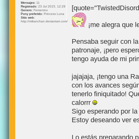
Mensajes:
11
[quote="TwistedDisor
Registrado:
23 Jul 2015, 12:29
Genero:
Femenino
Pony preferido:
Princess Luna
Sitio web:
http://mikanchan.deviantart.com/
¡me alegra que l
Pensaba seguir con l
patronaje, ¡pero esper
tengo ayuda de mi pri
jajajaja, ¡tengo una Ra
con los avances según
tenerlo finiquitado! Q
calorrr
Sigo esperando por la 
Estoy deseando ver e
Lo estás preparando p