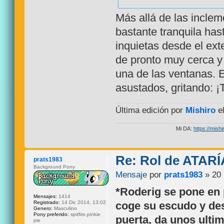
Más allá de las inclem
bastante tranquila has
inquietas desde el exte
de pronto muy cerca y 
una de las ventanas. 
asustados, gritando
Última edición por
Mishiro
el
Mi DA:
https://mishi
Re: Rol de ATARÍ
prats1983
Background Pony
Mensaje
por
prats1983
» 20 
*Roderig se pone en 
Mensajes:
1414
Registrado:
14 Dic 2014, 13:02
coge su escudo y de
Genero:
Masculino
Pony preferido:
spitfire,pinkie
puerta, da unos ultim
pie