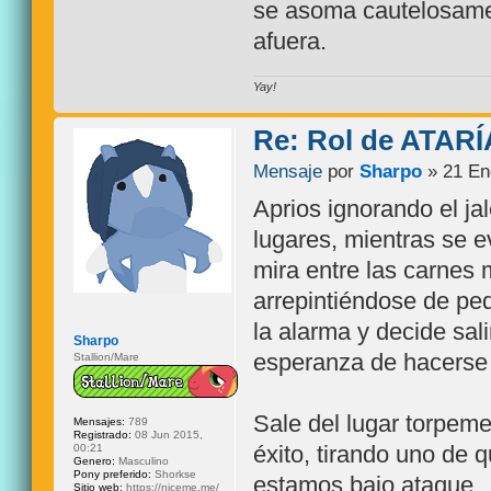
se asoma cautelosame
afuera.
Yay!
Re: Rol de ATARÍ
Mensaje
por
Sharpo
» 21 En
Aprios ignorando el ja
lugares, mientras se e
mira entre las carnes 
arrepintiéndose de ped
la alarma y decide sal
Sharpo
esperanza de hacerse
Stallion/Mare
Sale del lugar torpeme
Mensajes:
789
Registrado:
08 Jun 2015,
éxito, tirando uno de 
00:21
Genero:
Masculino
Pony preferido:
Shorkse
estamos bajo ataque.
Sitio web:
https://niceme.me/