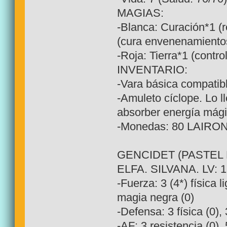
MAGIAS:
-Blanca: Curación*1 (
(cura envenenamientos
-Roja: Tierra*1 (control
INVENTARIO:
-Vara básica compatib
-Amuleto cíclope. Lo l
absorber energía mági
-Monedas: 80 LAIRO
GENCIDET (PASTEL 
ELFA. SILVANA. LV: 1
-Fuerza: 3 (4*) física l
magia negra (0)
-Defensa: 3 física (0),
-AF: 3 resistencia (0), 