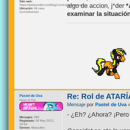
Sitio web:
algo de accion, j*der
*
https://www.tumblr.com/blog/comicspaceventure
Ubicación:
Mi casa
(normalmente)
examinar la situación
Re: Rol de ATARÍ
Pastel de Uva
Heart of Fire
Mensaje
por
Pastel de Uva
»
- ¿Eh? ¿Ahora? ¡Pero s
Mensajes:
588
Registrado:
08 May 2013,
20:04
Genero:
Masculino