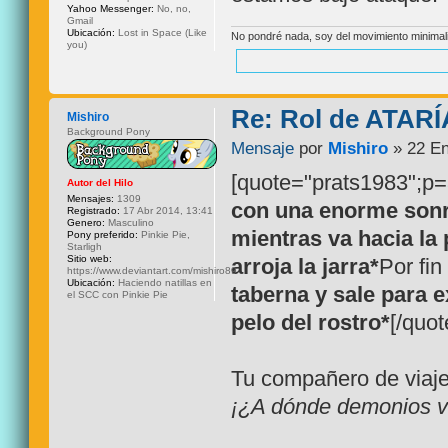
Yahoo Messenger:
No, no,
Gmail
Ubicación:
Lost in Space (Like
No pondré nada, soy del movimiento minimalis
you)
Re: Rol de ATARÍ
Mishiro
Background Pony
Mensaje
por
Mishiro
» 22 En
[quote="prats1983";p
Autor del Hilo
Mensajes:
1309
con una enorme sonr
Registrado:
17 Abr 2014, 13:41
Genero:
Masculino
mientras va hacia la
Pony preferido:
Pinkie Pie,
Starligh
Sitio web:
arroja la jarra*
Por fin
https://www.deviantart.com/mishiro89
Ubicación:
Haciendo natillas en
taberna y sale para e
el SCC con Pinkie Pie
pelo del rostro*
[/quot
Tu compañero de viaje,
¡¿A dónde demonios va