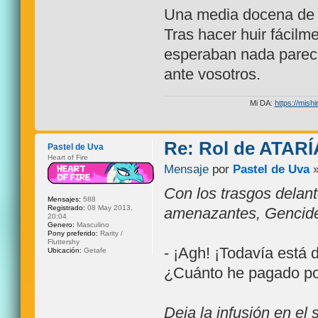
Una media docena de t
Tras hacer huir fácil
esperaban nada pareci
ante vosotros.
Mi DA:
https://mishi
Re: Rol de ATARÍ
Pastel de Uva
Heart of Fire
Mensaje
por
Pastel de Uva
»
Con los trasgos delan
Mensajes:
588
Registrado:
08 May 2013,
amenazantes, Gencidet
20:04
Genero:
Masculino
Pony preferido:
Rarity /
Fluttershy
- ¡Agh! ¡Todavía está
Ubicación:
Getafe
¿Cuánto he pagado po
Deja la infusión en el 