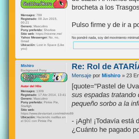
brocheta a los Trasgos
Mensajes:
789
Registrado:
08 Jun 2015,
Pulso firme y de ir a 
00:21
Genero:
Masculino
Pony preferido:
Shorkse
Sitio web:
https://niceme.me/
No pondré nada, soy del movimiento minimalis
Yahoo Messenger:
No, no,
Gmail
Ubicación:
Lost in Space (Like
you)
Re: Rol de ATARÍ
Mishiro
Background Pony
Mensaje
por
Mishiro
» 23 En
[quote="Pastel de Uv
Autor del Hilo
Mensajes:
1309
sus espadas tratando 
Registrado:
17 Abr 2014, 13:41
Genero:
Masculino
pequeño sorbo a la inf
Pony preferido:
Pinkie Pie,
Starligh
Sitio web:
https://www.deviantart.com/mishiro89
Ubicación:
Haciendo natillas en
- ¡Agh! ¡Todavía está
el SCC con Pinkie Pie
¿Cuánto he pagado po