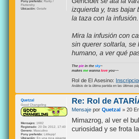
Gencidet se ata la var
Pony preferido:
Rarity /
Fluttershy
izquierda y, tras baja
Ubicación:
Getafe
la taza con la infusión
Mira la infusión con c
sin querer soltarla, se 
humano, a ver qué pa
The
pie
in the
sky
~
makes
me
wanna
love
you~~
Rol de El Asesino:
Inscripci
Análisis de la última partida en las últimas pá
Re: Rol de ATARÍ
Quetzal
Good Changeling
Mensaje
por
Quetzal
» 20 En
Mimazrog, al ver el bu
Mensajes:
1682
Registrado:
20 Dic 2012, 17:40
curiosidad y se frota 
Genero:
Masculino
Pony preferido:
Littlepip!
Ubicación:
En una roca gigante