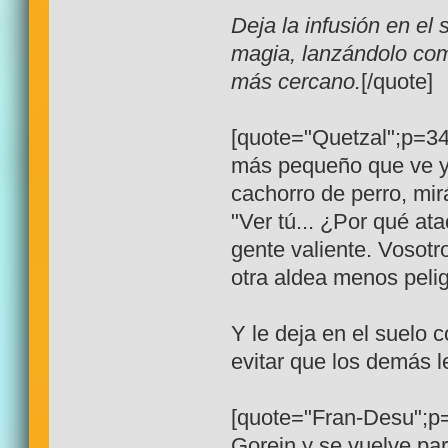
Deja la infusión en el 
magia, lanzándolo com
más cercano.
[/quote]
[quote="Quetzal";p=34
más pequeño que ve y 
cachorro de perro, mir
"Ver tú... ¿Por qué ata
gente valiente. Vosotr
otra aldea menos peli
Y le deja en el suelo
evitar que los demás 
[quote="Fran-Desu";p
Gorein y se vuelve par