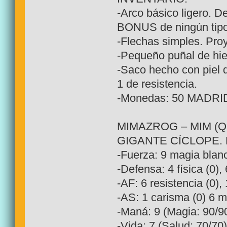
-Arco básico ligero. D
BONUS de ningún tipo
-Flechas simples. Pro
-Pequeño puñal de hie
-Saco hecho con piel 
1 de resistencia.
-Monedas: 50 MADRI
MIMAZROG – MIM (
GIGANTE CÍCLOPE. P
-Fuerza: 9 magia blanc
-Defensa: 4 física (0),
-AF: 6 resistencia (0), 
-AS: 1 carisma (0) 6 me
-Maná: 9 (Magia: 90/90
-Vida: 7 (Salud: 70/70)