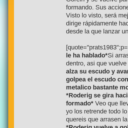
formando. Sus acciones
Visto lo visto, será m
dirige rápidamente ha
desde la que lanzar u
[quote="prats1983";p
le ha hablado*
Si arra
dentro, asi que vuelve
alza su escudo y ava
golpea el escudo co
metalico bastante mo
*Roderig se gira hac
formado*
Veo que llev
yo los retrende todo l
quereis que arrasen la
*Roderig vuelve a go