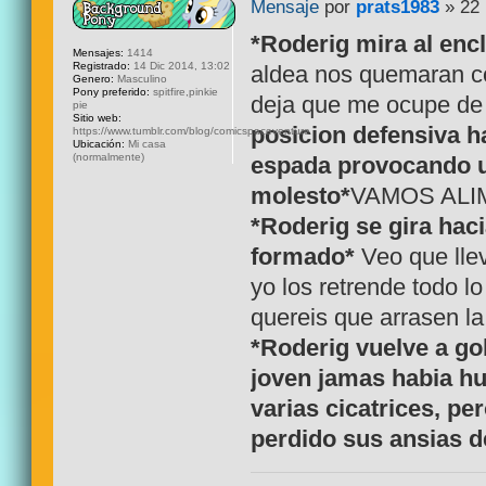
Mensaje
por
prats1983
» 22 
*Roderig mira al enc
Mensajes:
1414
Registrado:
14 Dic 2014, 13:02
aldea nos quemaran con
Genero:
Masculino
Pony preferido:
spitfire,pinkie
deja que me ocupe de
pie
Sitio web:
posicion defensiva h
https://www.tumblr.com/blog/comicspaceventure
Ubicación:
Mi casa
(normalmente)
espada provocando u
molesto*
VAMOS ALIM
*Roderig se gira hac
formado*
Veo que llev
yo los retrende todo l
quereis que arrasen la
*Roderig vuelve a go
joven jamas habia hu
varias cicatrices, pe
perdido sus ansias de