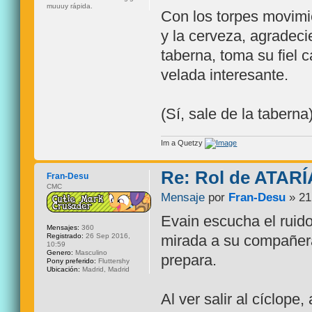
muuuy rápida.
Con los torpes movimi
y la cerveza, agradeci
taberna, toma su fiel c
velada interesante.
(Sí, sale de la taberna
Im a Quetzy
Re: Rol de ATARÍ
Fran-Desu
CMC
Mensaje
por
Fran-Desu
» 21
Evain escucha el ruido
Mensajes:
360
Registrado:
26 Sep 2016,
mirada a su compañera
10:59
Genero:
Masculino
prepara.
Pony preferido:
Fluttershy
Ubicación:
Madrid, Madrid
Al ver salir al cíclop