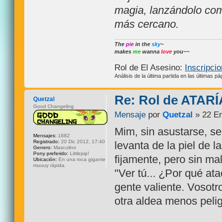
magia, lanzándolo com
más cercano.
The
pie
in the
sky
~
makes
me
wanna
love
you~~
Rol de El Asesino:
Inscripci
Análisis de la última partida en las últimas pá
Re: Rol de ATARÍ
Quetzal
Good Changeling
Mensaje
por
Quetzal
» 22 En
Mim, sin asustarse, s
Mensajes:
1682
Registrado:
20 Dic 2012, 17:40
levanta de la piel de 
Genero:
Masculino
Pony preferido:
Littlepip!
fijamente, pero sin ma
Ubicación:
En una roca gigante
muuuy rápida.
"Ver tú... ¿Por qué ata
gente valiente. Vosotr
otra aldea menos peli