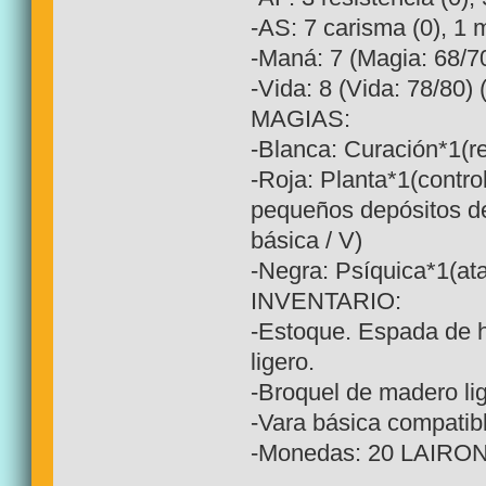
-AS: 7 carisma (0), 1 m
-Maná: 7 (Magia: 68/70
-Vida: 8 (Vida: 78/80) 
MAGIAS:
-Blanca: Curación*1(re
-Roja: Planta*1(contro
pequeños depósitos de
básica / V)
-Negra: Psíquica*1(ata
INVENTARIO:
-Estoque. Espada de h
ligero.
-Broquel de madero li
-Vara básica compatib
-Monedas: 20 LAIRO