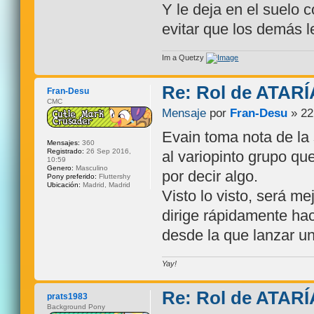
Y le deja en el suelo
evitar que los demás 
Im a Quetzy
Re: Rol de ATARÍ
Fran-Desu
CMC
Mensaje
por
Fran-Desu
» 22
Evain toma nota de la
Mensajes:
360
Registrado:
26 Sep 2016,
al variopinto grupo qu
10:59
Genero:
Masculino
por decir algo.
Pony preferido:
Fluttershy
Ubicación:
Madrid, Madrid
Visto lo visto, será m
dirige rápidamente ha
desde la que lanzar u
Yay!
Re: Rol de ATARÍ
prats1983
Background Pony