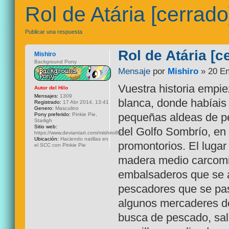
Rol de Atária [cerrado
Publicar una respuesta
Rol de Atária [c
Mishiro
Background Pony
Mensaje
por
Mishiro
» 20 En
Vuestra historia empie
Autor del Hilo
Mensajes:
1309
blanca, donde habíais
Registrado:
17 Abr 2014, 13:41
Genero:
Masculino
pequeñas aldeas de pe
Pony preferido:
Pinkie Pie,
Starligh
Sitio web:
del Golfo Sombrío, en
https://www.deviantart.com/mishiro89
Ubicación:
Haciendo natillas en
promontorios. El luga
el SCC con Pinkie Pie
madera medio carcomid
embalsaderos que se a
pescadores que se pas
algunos mercaderes de 
busca de pescado, sal