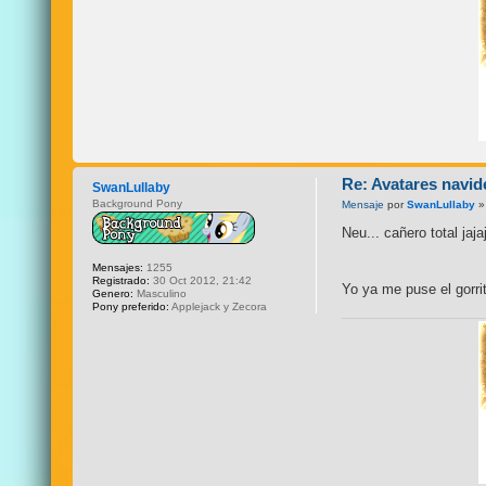
Re: Avatares navid
SwanLullaby
Background Pony
Mensaje
por
SwanLullaby
»
Neu... cañero total jaja
Mensajes:
1255
Registrado:
30 Oct 2012, 21:42
Yo ya me puse el gorrit
Genero:
Masculino
Pony preferido:
Applejack y Zecora