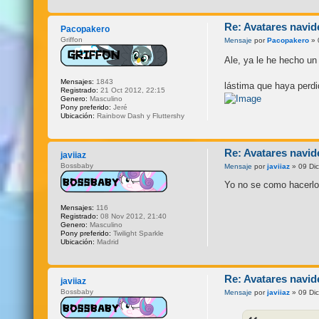
Re: Avatares navid
Pacopakero
Griffon
Mensaje
por
Pacopakero
» 
Ale, ya le he hecho un
Mensajes:
1843
lástima que haya perdi
Registrado:
21 Oct 2012, 22:15
Genero:
Masculino
Pony preferido:
Jeré
Ubicación:
Rainbow Dash y Fluttershy
Re: Avatares navid
javiiaz
Bossbaby
Mensaje
por
javiiaz
» 09 Dic
Yo no se como hacerlo
Mensajes:
116
Registrado:
08 Nov 2012, 21:40
Genero:
Masculino
Pony preferido:
Twilight Sparkle
Ubicación:
Madrid
Re: Avatares navid
javiiaz
Bossbaby
Mensaje
por
javiiaz
» 09 Dic