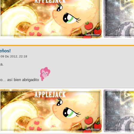
eños!
 09 Dic 2012, 22:18
ja.
o... así bien abrigadito