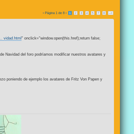
•
Página
1
de
8
•
1
2
3
4
5
7
8
-->
.. vidad.html
" onclick="window.open(this.href);return false;
 de Navidad del foro podríamos modificar nuestros avatares y
iezo poniendo de ejemplo los avatares de Fritz Von Papen y