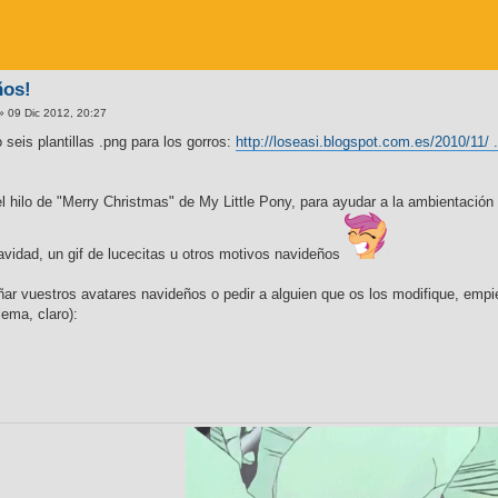
ños!
» 09 Dic 2012, 20:27
 seis plantillas .png para los gorros:
http://loseasi.blogspot.com.es/2010/11/ .
l hilo de "Merry Christmas" de My Little Pony, para ayudar a la ambientación
avidad, un gif de lucecitas u otros motivos navideños
ñar vuestros avatares navideños o pedir a alguien que os los modifique, emp
lema, claro):