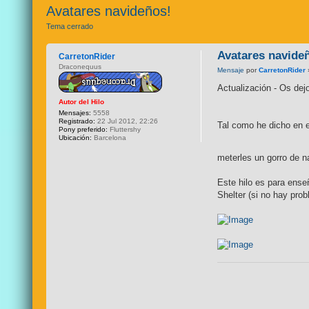
Avatares navideños!
Tema cerrado
Avatares navide
CarretonRider
Draconequus
Mensaje
por
CarretonRider
Actualización - Os dejo
Autor del Hilo
Mensajes:
5558
Registrado:
22 Jul 2012, 22:26
Tal como he dicho en e
Pony preferido:
Fluttershy
Ubicación:
Barcelona
meterles un gorro de n
Este hilo es para ense
Shelter (si no hay prob