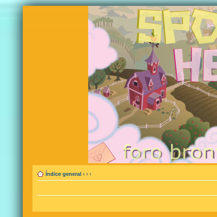
Índice general
‹
‹
‹