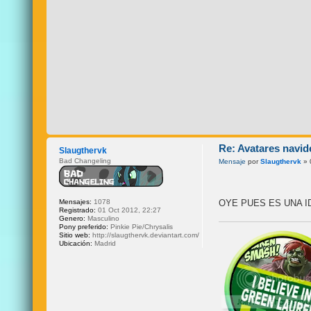
Re: Avatares navid
Slaugthervk
Bad Changeling
Mensaje
por
Slaugthervk
» 
Mensajes:
1078
OYE PUES ES UNA IDE
Registrado:
01 Oct 2012, 22:27
Genero:
Masculino
Pony preferido:
Pinkie Pie/Chrysalis
Sitio web:
http://slaugthervk.deviantart.com/
Ubicación:
Madrid