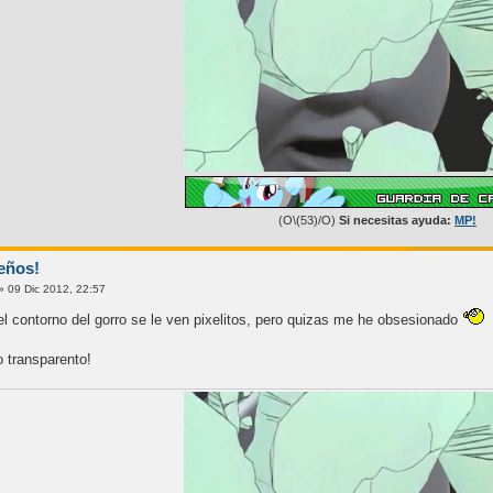
(O\(53)/O)
Si necesitas ayuda:
MP!
eños!
» 09 Dic 2012, 22:57
el contorno del gorro se le ven pixelitos, pero quizas me he obsesionado
o transparento!