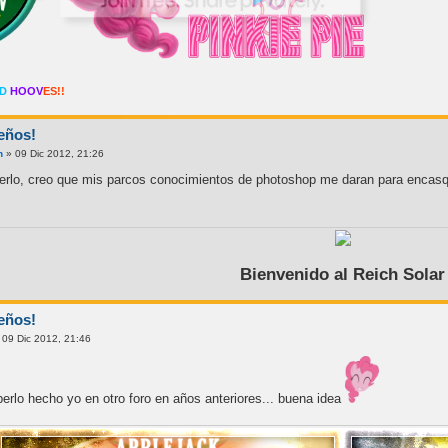
RD
HOOV
ES!!
eños!
n
» 09 Dic 2012, 21:26
cerlo, creo que mis parcos conocimientos de photoshop me daran para encasq
Bienvenido al Reich Solar
eños!
 09 Dic 2012, 21:46
berlo hecho yo en otro foro en años anteriores... buena idea