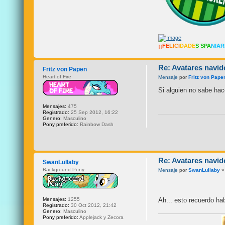
¡¡FE
LICI
DADE
S SPA
NIA
Re: Avatares navid
Fritz von Papen
Heart of Fire
Mensaje
por
Fritz von Pape
Si alguien no sabe ha
Mensajes:
475
Registrado:
25 Sep 2012, 16:22
Genero:
Masculino
Pony preferido:
Rainbow Dash
Re: Avatares navid
SwanLullaby
Background Pony
Mensaje
por
SwanLullaby
»
Mensajes:
1255
Ah... esto recuerdo ha
Registrado:
30 Oct 2012, 21:42
Genero:
Masculino
Pony preferido:
Applejack y Zecora