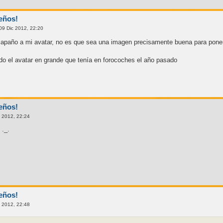
eños!
09 Dic 2012, 22:20
 apaño a mi avatar, no es que sea una imagen precisamente buena para poner
do el avatar en grande que tenía en forocoches el año pasado
eños!
 2012, 22:24
 ._.
eños!
 2012, 22:48