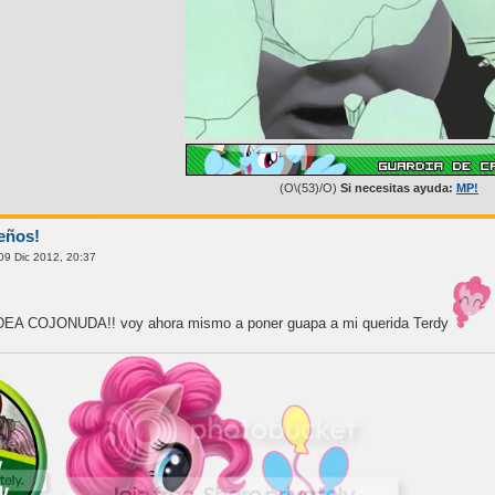
(O\(53)/O)
Si necesitas ayuda:
MP!
eños!
09 Dic 2012, 20:37
A COJONUDA!! voy ahora mismo a poner guapa a mi querida Terdy