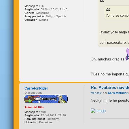
Mensajes:
116
Registrado:
08 Nov 2012, 21:40
Genero:
Masculino
Yo no se como 
Pony preferido:
Twilight Sparkle
Ubicación:
Madrid
javiiaz yo te hago 
edit: pacopakero, q
Oh, muchas gracias
Pues no me importa qu
Re: Avatares navid
CarretonRider
Draconequus
Mensaje
por
CarretonRider
Neukyhm, le he puesto 
Autor del Hilo
Mensajes:
5558
Registrado:
22 Jul 2012, 22:26
Pony preferido:
Fluttershy
Ubicación:
Barcelona