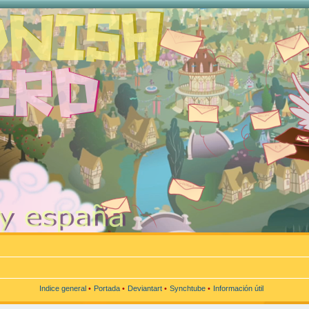
Indice general
•
Portada
•
Deviantart
•
Synchtube
•
Información útil