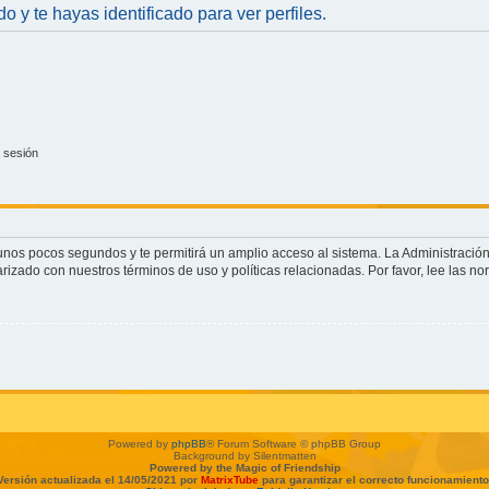
do y te hayas identificado para ver perfiles.
 sesión
o unos pocos segundos y te permitirá un amplio acceso al sistema. La Administració
arizado con nuestros términos de uso y políticas relacionadas. Por favor, lee las no
Powered by
phpBB
® Forum Software © phpBB Group
Background by Silentmatten
Powered by the Magic of Friendship
Versión actualizada el 14/05/2021 por
MatrixTube
para garantizar el correcto funcionamiento