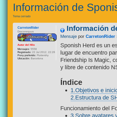
Información de Sponi
Tema cerrado
Información d
CarretonRider
Draconequus
Mensaje
por
CarretonRider
Sponish Herd es un e
Autor del Hilo
Mensajes:
5558
lugar de encuentro par
Registrado:
22 Jul 2012, 22:26
Pony preferido:
Fluttershy
Friendship Is Magic, c
Ubicación:
Barcelona
y libre de contenido 
Índice
1.Objetivos e inici
2.Estructura de S
Funcionamiento del F
3.Sobre avatares 