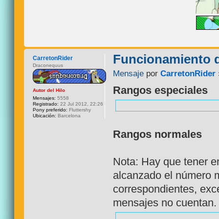
Funcionamiento 
CarretonRider
Draconequus
Mensaje
por
CarretonRider
Rangos especiales
Autor del Hilo
Mensajes:
5558
Registrado:
22 Jul 2012, 22:26
Pony preferido:
Fluttershy
Ubicación:
Barcelona
Rangos normales
Nota: Hay que tener e
alcanzado el número m
correspondientes, exce
mensajes no cuentan.