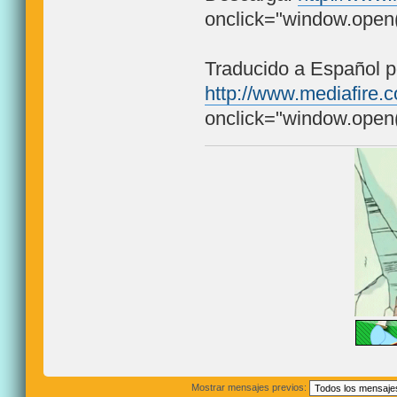
onclick="window.open(t
Traducido a Español 
http://www.mediafire.
onclick="window.open(t
Mostrar mensajes previos: