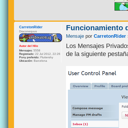
Funcionamiento d
CarretonRider
Draconequus
Mensaje
por
CarretonRider
Los Mensajes Privados
Autor del Hilo
Mensajes:
5558
de la siguiente pestañ
Registrado:
22 Jul 2012, 22:26
Pony preferido:
Fluttershy
Ubicación:
Barcelona