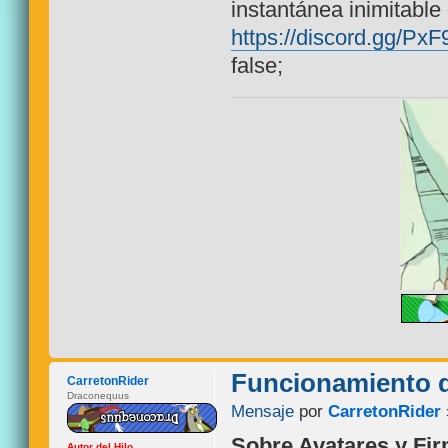
instantánea inimitabl
https://discord.gg/Px
false;
Funcionamiento d
CarretonRider
Draconequus
Mensaje
por
CarretonRider
Sobre Avatares y Fi
Autor del Hilo