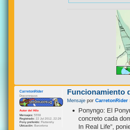
Funcionamiento d
CarretonRider
Draconequus
Mensaje
por
CarretonRider
Ponyngo: El Ponyn
Autor del Hilo
Mensajes:
5558
concreto cada dom
Registrado:
22 Jul 2012, 22:26
Pony preferido:
Fluttershy
In Real Life”, pon
Ubicación:
Barcelona