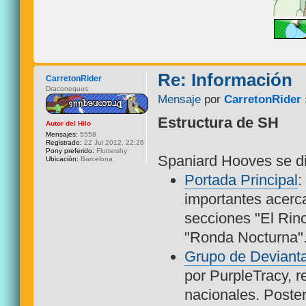
Re: Información
CarretonRider
Draconequus
Mensaje
por
CarretonRider
Estructura de SH
Autor del Hilo
Mensajes:
5558
Registrado:
22 Jul 2012, 22:26
Pony preferido:
Fluttershy
Spaniard Hooves se di
Ubicación:
Barcelona
Portada Principal
:
importantes acerc
secciones "El Rinc
"Ronda Nocturna"
Grupo de Devianta
por PurpleTracy, r
nacionales. Poste