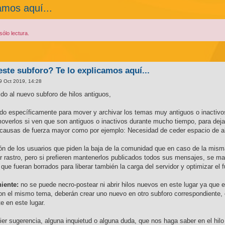
amos aquí...
ólo lectura.
este subforo? Te lo explicamos aquí...
9 Oct 2019, 14:28
o al nuevo subforo de hilos antiguos,
do específicamente para mover y archivar los temas muy antiguos o inactivo
erlos si ven que son antiguos o inactivos durante mucho tiempo, para dejarl
r causas de fuerza mayor como por ejemplo: Necesidad de ceder espacio de alm
ión de los usuarios que piden la baja de la comunidad que en caso de la mis
jar rastro, pero si prefieren mantenerlos publicados todos sus mensajes, se 
 que fueran borrados para liberar también la carga del servidor y optimizar el
iente:
no se puede necro-postear ni abrir hilos nuevos en este lugar ya que es
on el mismo tema, deberán crear uno nuevo en otro subforo correspondiente,
 en este lugar.
r sugerencia, alguna inquietud o alguna duda, que nos haga saber en el hilo