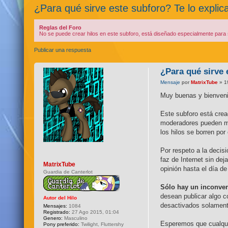
¿Para qué sirve este subforo? Te lo explic
Reglas del Foro
No se puede crear hilos en este subforo, está diseñado especialmente para s
Publicar una respuesta
¿Para qué sirve 
Mensaje
por
MatrixTube
» 1
Muy buenas y bienvenid
Este subforo está crea
moderadores pueden mov
los hilos se borren po
Por respeto a la decis
faz de Internet sin de
MatrixTube
opinión hasta el día de
Guardia de Canterlot
Sólo hay un inconven
desean publicar algo c
Autor del Hilo
desactivados solamente
Mensajes:
1084
Registrado:
27 Ago 2015, 01:04
Genero:
Masculino
Esperemos que cualquie
Pony preferido:
Twilight, Fluttershy