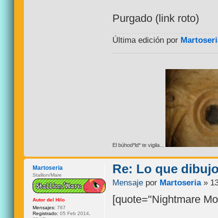
Purgado (link roto)
Última edición por
Martoseri
El búhod*ld* te vigila...
Re: Lo que dibuj
Martoseria
Stallion/Mare
Mensaje
por
Martoseria
» 13
[quote="Nightmare Mo
Autor del Hilo
Mensajes:
767
Registrado:
05 Feb 2014,