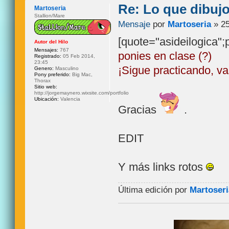
Re: Lo que dibuj
Martoseria
Stallion/Mare
Mensaje
por
Martoseria
» 25
[quote="asideilogica"
Autor del Hilo
Mensajes:
767
ponies en clase (?)
Registrado:
05 Feb 2014,
23:45
¡Sigue practicando, v
Genero:
Masculino
Pony preferido:
Big Mac,
Thorax
Sitio web:
http://jorgemaynero.wixsite.com/portfolio
Ubicación:
Valencia
Gracias
.
EDIT
Y más links rotos
Última edición por
Martoseri