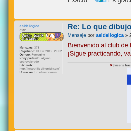
Exacto.
Es graci
Re: Lo que dibuj
asideilogica
CMC
Mensaje
por
asideilogica
» 2
Bienvenido al club de 
Mensajes:
373
Registrado:
01 Dic 2012, 20:02
¡Sigue practicando, v
Genero:
Femenino
Pony preferido:
alguno
sobrevalorado
Sitio web:
✖
[Inserte fra
http://misschillidoll.tumblr.com/
Ubicación:
En el manicomio.