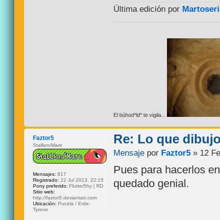
Última edición por
Martoseri
El búhod*ld* te vigila...
Re: Lo que dibuj
Faztor5
Stallion/Mare
Mensaje
por
Faztor5
» 12 Fe
Pues para hacerlos en
Mensajes:
817
Registrado:
22 Jul 2013, 22:15
quedado genial.
Pony preferido:
Flutter5hy | RD
Sitio web:
http://faztor5.deviantart.com
Ubicación:
Pucela / Erde-
Tyrene