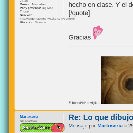
23:45
hecho en clase. Y el
Genero:
Masculino
Pony preferido:
Big Mac,
[/quote]
Thorax
Sitio web:
http://jorgemaynero.wixsite.com/portfolio
Ubicación:
Valencia
Gracias
El búhod*ld* te vigila...
Re: Lo que dibuj
Martoseria
Stallion/Mare
Mensaje
por
Martoseria
» 25