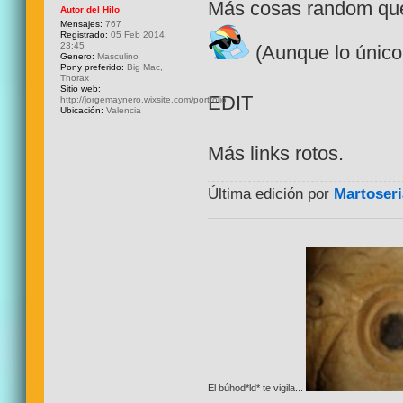
Más cosas random que 
Autor del Hilo
Mensajes:
767
Registrado:
05 Feb 2014,
23:45
(Aunque lo único
Genero:
Masculino
Pony preferido:
Big Mac,
Thorax
Sitio web:
EDIT
http://jorgemaynero.wixsite.com/portfolio
Ubicación:
Valencia
Más links rotos.
Última edición por
Martoseri
El búhod*ld* te vigila...