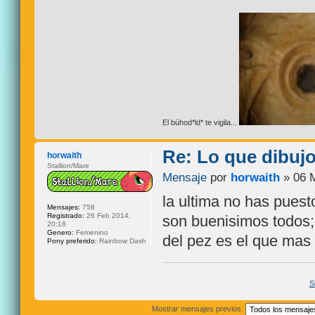
El búhod*ld* te vigila...
Re: Lo que dibuj
horwaith
Stallion/Mare
Mensaje
por
horwaith
» 06 M
la ultima no has puest
Mensajes:
758
Registrado:
26 Feb 2014,
son buenisimos todos;
20:18
Genero:
Femenino
del pez es el que mas
Pony preferido:
Rainbow Dash
S
Mostrar mensajes previos: