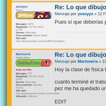
Re: Lo que dibuj
yosoyyo
Sphinx
Mensaje
por
yosoyyo
» 12 F
Pues sí que deberías 
Mensajes:
4070
Registrado:
22 Feb 2013,
17:00
Genero:
Masculino
Pony preferido:
Button Mash
Sitio web:
http://www.youtube.com/user/MLPCastellano
Re: Lo que dibuj
Martoseria
Stallion/Mare
Mensaje
por
Martoseria
» 13
Hoy la clase de física
Autor del Hilo
Mensajes:
767
Registrado:
05 Feb 2014,
23:45
cuanto terminé el traba
Genero:
Masculino
Pony preferido:
Big Mac,
pez me ha quedado un 
Thorax
Sitio web:
http://jorgemaynero.wixsite.com/portfolio
Ubicación:
Valencia
EDIT