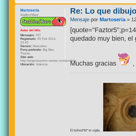
Re: Lo que dibuj
Martoseria
Stallion/Mare
Mensaje
por
Martoseria
» 12
[quote="Faztor5";p=14
Autor del Hilo
Mensajes:
767
quedado muy bien, el 
Registrado:
05 Feb 2014,
23:45
Genero:
Masculino
Pony preferido:
Big Mac,
Thorax
Sitio web:
http://jorgemaynero.wixsite.com/portfolio
Muchas gracias
,
Ubicación:
Valencia
El búhod*ld* te vigila...