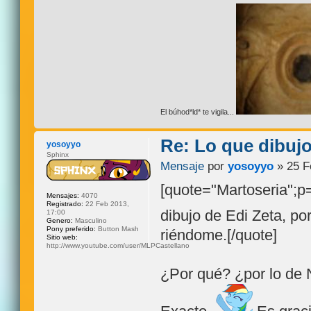
El búhod*ld* te vigila...
Re: Lo que dibuj
yosoyyo
Sphinx
Mensaje
por
yosoyyo
» 25 F
[quote="Martoseria";
Mensajes:
4070
Registrado:
22 Feb 2013,
dibujo de Edi Zeta, por
17:00
Genero:
Masculino
Pony preferido:
Button Mash
riéndome.[/quote]
Sitio web:
http://www.youtube.com/user/MLPCastellano
¿Por qué? ¿por lo de