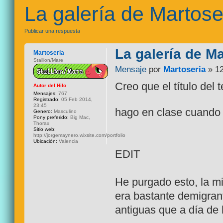
La galería de Martose
Publicar una respuesta
La galería de Ma
Martoseria
Stallion/Mare
Mensaje
por
Martoseria
» 12
Creo que el título del 
Autor del Hilo
Mensajes:
767
Registrado:
05 Feb 2014,
23:45
hago en clase cuando
Genero:
Masculino
Pony preferido:
Big Mac,
Thorax
Sitio web:
http://jorgemaynero.wixsite.com/portfolio
Ubicación:
Valencia
EDIT
He purgado esto, la mi
era bastante demigra
antiguas que a día de