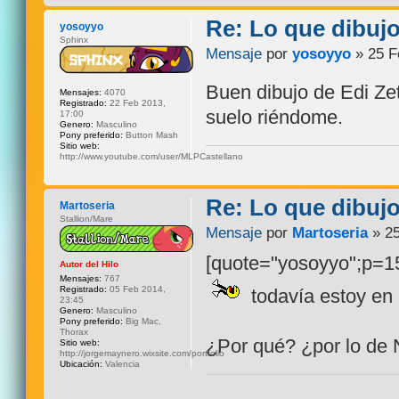
Re: Lo que dibuj
yosoyyo
Sphinx
Mensaje
por
yosoyyo
» 25 F
Buen dibujo de Edi Zet
Mensajes:
4070
Registrado:
22 Feb 2013,
suelo riéndome.
17:00
Genero:
Masculino
Pony preferido:
Button Mash
Sitio web:
http://www.youtube.com/user/MLPCastellano
Re: Lo que dibuj
Martoseria
Stallion/Mare
Mensaje
por
Martoseria
» 25
[quote="yosoyyo";p=15
Autor del Hilo
Mensajes:
767
Registrado:
05 Feb 2014,
todavía estoy en 
23:45
Genero:
Masculino
Pony preferido:
Big Mac,
Thorax
¿Por qué? ¿por lo de
Sitio web:
http://jorgemaynero.wixsite.com/portfolio
Ubicación:
Valencia