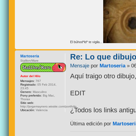
El búhod*ld* te vigila...
Re: Lo que dibuj
Martoseria
Stallion/Mare
Mensaje
por
Martoseria
» 06
Aquí traigo otro dibuj
Autor del Hilo
Mensajes:
767
Registrado:
05 Feb 2014,
23:45
EDIT
Genero:
Masculino
Pony preferido:
Big Mac,
Thorax
Sitio web:
http://jorgemaynero.wixsite.com/portfolio
¿Todos los links antig
Ubicación:
Valencia
Última edición por
Martoseri