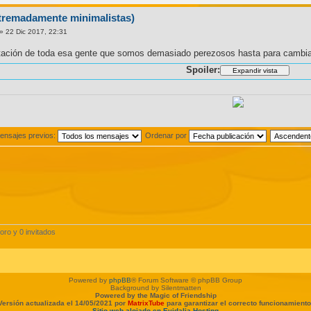
xtremadamente minimalistas)
» 22 Dic 2017, 22:31
tación de toda esa gente que somos demasiado perezosos hasta para cambiar
Spoiler:
ensajes previos:
Ordenar por
oro y 0 invitados
Powered by
phpBB
® Forum Software © phpBB Group
Background by Silentmatten
Powered by the Magic of Friendship
Versión actualizada el 14/05/2021 por
MatrixTube
para garantizar el correcto funcionamiento
Sitio web alojado en Evidalia Hosting