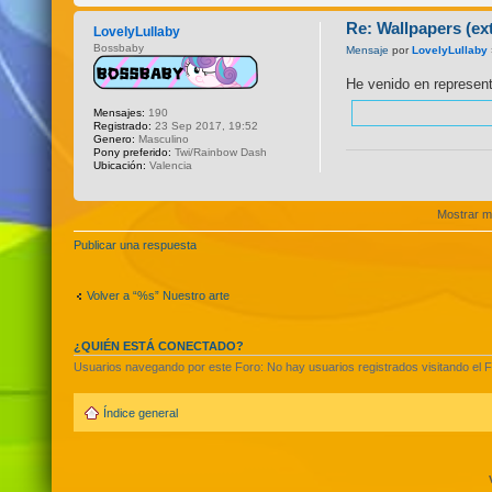
Re: Wallpapers (e
LovelyLullaby
Bossbaby
Mensaje
por
LovelyLullaby
He venido en represen
Mensajes:
190
Registrado:
23 Sep 2017, 19:52
Genero:
Masculino
Pony preferido:
Twi/Rainbow Dash
Ubicación:
Valencia
Mostrar m
Publicar una respuesta
Volver a “%s” Nuestro arte
¿QUIÉN ESTÁ CONECTADO?
Usuarios navegando por este Foro: No hay usuarios registrados visitando el F
Índice general