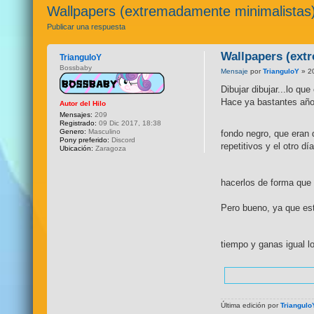
Wallpapers (extremadamente minimalistas
Publicar una respuesta
Wallpapers (ext
TrianguloY
Bossbaby
Mensaje
por
TrianguloY
» 20
Dibujar dibujar...lo qu
Hace ya bastantes años
Autor del Hilo
Mensajes:
209
Registrado:
09 Dic 2017, 18:38
Genero:
Masculino
fondo negro, que era
Pony preferido:
Discord
repetitivos y el otro 
Ubicación:
Zaragoza
hacerlos de forma que
Pero bueno, ya que est
tiempo y ganas igual 
Última edición por
Triangulo