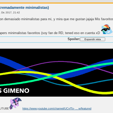
xtremadamente minimalistas)
 Dic 2017, 21:42
 demasiado minimalistas para mi, y mira que me gustan jajaja Mis favoritos 
apers minimalistas favoritos (soy fan de RD, tened eso en cuenta xD
Spoiler:
OUTUBE
https://www.youtube.com/channel/UCvfTo- ... w/featured