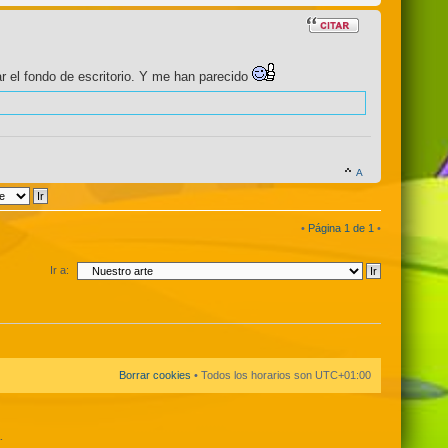
 el fondo de escritorio. Y me han parecido
•
Página
1
de
1
•
Ir a:
Borrar cookies
• Todos los horarios son
UTC+01:00
.