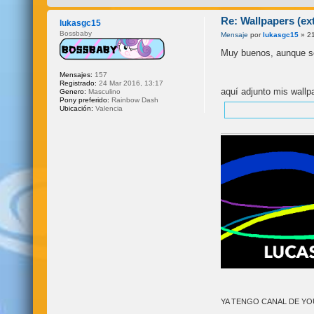
Re: Wallpapers (e
lukasgc15
Bossbaby
Mensaje
por
lukasgc15
» 21
Muy buenos, aunque son
Mensajes:
157
Registrado:
24 Mar 2016, 13:17
aquí adjunto mis wallp
Genero:
Masculino
Pony preferido:
Rainbow Dash
Ubicación:
Valencia
YA TENGO CANAL DE Y