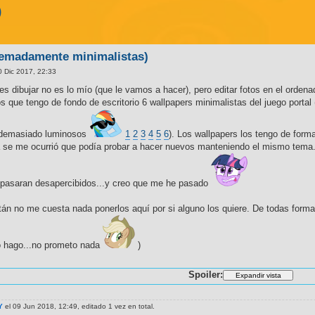
)
remadamente minimalistas)
 Dic 2017, 22:33
e es dibujar no es lo mío (que le vamos a hacer), pero editar fotos en el orden
 que tengo de fondo de escritorio 6 wallpapers minimalistas del juego portal 
n demasiado luminosos
1
2
3
4
5
6
). Los wallpapers los tengo de for
día se me ocurrió que podía probar a hacer nuevos manteniendo el mismo tema
 pasaran desapercibidos...y creo que me he pasado
án no me cuesta nada ponerlos aquí por si alguno los quiere. De todas formas 
lo hago...no prometo nada
)
Spoiler:
Y
el 09 Jun 2018, 12:49, editado 1 vez en total.